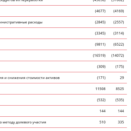
(4677)
(4169)
административные расходы
(2845)
(2557)
(3345)
(3114)
(9811)
(6522)
(16519)
(14072)
(309)
(175)
тия и снижения стоимости активов
(171)
29
11508
8525
(532)
(535)
144
144
о методу долевого участия
510
335