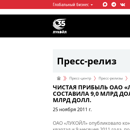
Глобальный бизнес
ЛУКОЙЛ СЕГОДНЯ
ЛУКОЙЛ — одна из крупнейших в
интегрированных нефтегазовых 
мире, на долю которой приходит
мировой добычи нефти и около 
запасов углеводородов.
Пресс-релиз
Пресс-центр
Пресс-релизы
ЧИСТАЯ ПРИБЫЛЬ ОАО «Л
СОСТАВИЛА 9,0 МЛРД ДО
МЛРД ДОЛЛ.
25 ноября 2011 г.
ОАО «ЛУКОЙЛ» опубликовало кон
квартал и 9 месяцев 2011 года, 