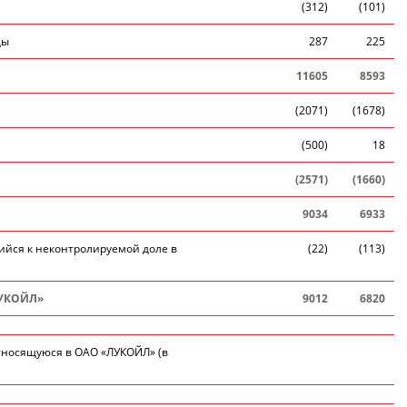
(312)
(101)
ды
287
225
11605
8593
(2071)
(1678)
(500)
18
(2571)
(1660)
9034
6933
ийся к неконтролируемой доле в
(22)
(113)
ЛУКОЙЛ»
9012
6820
тносящуюся в ОАО «ЛУКОЙЛ» (в