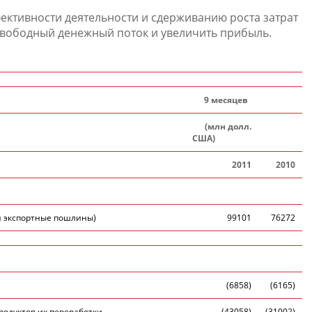
ктивности деятельности и сдерживанию роста затрат
вободный денежный поток и увеличить прибыль.
9 месяцев
(млн долл.
США)
2011
2010
и экспортные пошлины)
99101
76272
(6858)
(6165)
родуктов их переработки
(43058)
(31002)