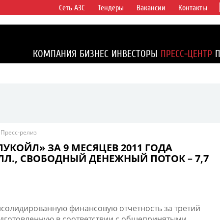
Сеть АЗС
Тендеры
Вакансии
Контакты
ертикально
компаний в
ся более 2%
КОМПАНИЯ
БИЗНЕС
ИНВЕСТОРЫ
ПРЕСС-ЦЕНТР
1% доказанных
Пресс-релиз
УКОЙЛ» ЗА 9 МЕСЯЦЕВ 2011 ГОДА
ЛЛ., СВОБОДНЫЙ ДЕНЕЖНЫЙ ПОТОК – 7,7
солидированную финансовую отчетность за третий
подготовленную в соответствии с общепринятыми