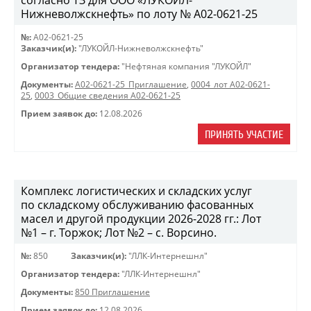
согласно ТЗ для ООО «ЛУКОЙЛ-
Нижневолжскнефть» по лоту № A02-0621-25
№:
A02-0621-25
Заказчик(и):
"ЛУКОЙЛ-Нижневолжскнефть"
Организатор тендера:
"Нефтяная компания "ЛУКОЙЛ"
Документы:
A02-0621-25_Приглашение
,
0004_лот A02-0621-
25
,
0003_Общие сведения A02-0621-25
Прием заявок до:
12.08.2026
ПРИНЯТЬ УЧАСТИЕ
Комплекс логистических и складских услуг
по складскому обслуживанию фасованных
масел и другой продукции 2026-2028 гг.: Лот
№1 – г. Торжок; Лот №2 – с. Ворсино.
№:
850
Заказчик(и):
"ЛЛК-Интернешнл"
Организатор тендера:
"ЛЛК-Интернешнл"
Документы:
850 Приглашение
Прием заявок до:
12.08.2026