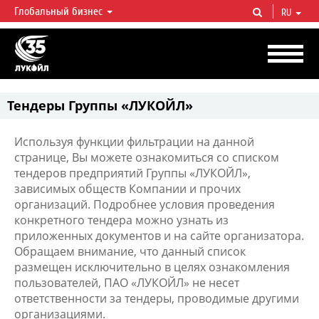
Глобальный бизнес
RU
ЛУКОЙЛ СЕГОДНЯ
ЛУКОЙЛ — одна из крупнейших вертикально интегрированных
нефтегазовых компаний в мире, на долю которой приходится более 2%
мировой добычи нефти и около 1% доказанных запасов углеводородов.
Тендеры Группы «ЛУКОЙЛ»
Используя функции фильтрации на данной
странице, Вы можете ознакомиться со списком
тендеров предприятий Группы «ЛУКОЙЛ»,
зависимых обществ Компании и прочих
организаций. Подробнее условия проведения
конкретного тендера можно узнать из
приложенных документов и на сайте организатора.
Обращаем внимание, что данный список
размещен исключительно в целях ознакомления
пользователей, ПАО «ЛУКОЙЛ» не несет
ответственности за тендеры, проводимые другими
организациями.