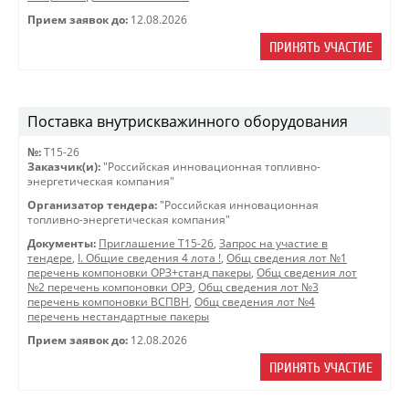
Прием заявок до:
12.08.2026
ПРИНЯТЬ УЧАСТИЕ
Поставка внутрискважинного оборудования
№:
Т15-26
Заказчик(и):
"Российская инновационная топливно-
энергетическая компания"
Организатор тендера:
"Российская инновационная
топливно-энергетическая компания"
Документы:
Приглашение Т15-26
,
Запрос на участие в
тендере
,
I. Общие сведения 4 лота !
,
Общ сведения лот №1
перечень компоновки ОРЗ+станд пакеры
,
Общ сведения лот
№2 перечень компоновки ОРЭ
,
Общ сведения лот №3
перечень компоновки ВСПВН
,
Общ сведения лот №4
перечень нестандартные пакеры
Прием заявок до:
12.08.2026
ПРИНЯТЬ УЧАСТИЕ