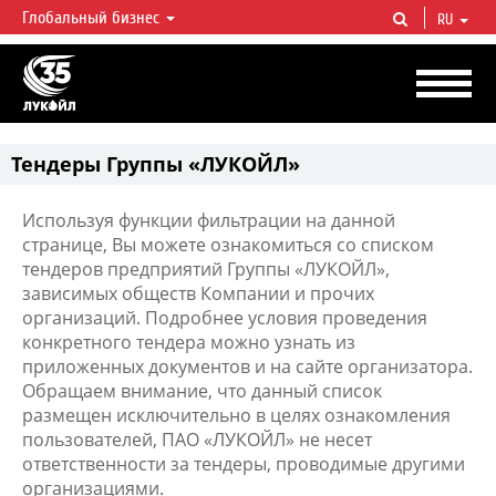
Глобальный бизнес
RU
ЛУКОЙЛ СЕГОДНЯ
ЛУКОЙЛ — одна из крупнейших вертикально интегрированных
нефтегазовых компаний в мире, на долю которой приходится более 2%
мировой добычи нефти и около 1% доказанных запасов углеводородов.
Тендеры Группы «ЛУКОЙЛ»
Используя функции фильтрации на данной
странице, Вы можете ознакомиться со списком
тендеров предприятий Группы «ЛУКОЙЛ»,
зависимых обществ Компании и прочих
организаций. Подробнее условия проведения
конкретного тендера можно узнать из
приложенных документов и на сайте организатора.
Обращаем внимание, что данный список
размещен исключительно в целях ознакомления
пользователей, ПАО «ЛУКОЙЛ» не несет
ответственности за тендеры, проводимые другими
организациями.