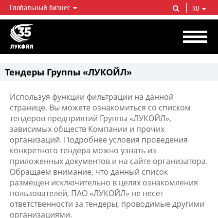
Глобальный бизнес
RU
ЛУКОЙЛ СЕГОДНЯ
ЛУКОЙЛ — одна из крупнейших вертикально интегрированных
нефтегазовых компаний в мире, на долю которой приходится более 2%
мировой добычи нефти и около 1% доказанных запасов углеводородов.
Тендеры Группы «ЛУКОЙЛ»
Используя функции фильтрации на данной
странице, Вы можете ознакомиться со списком
тендеров предприятий Группы «ЛУКОЙЛ»,
зависимых обществ Компании и прочих
организаций. Подробнее условия проведения
конкретного тендера можно узнать из
приложенных документов и на сайте организатора.
Обращаем внимание, что данный список
размещен исключительно в целях ознакомления
пользователей, ПАО «ЛУКОЙЛ» не несет
ответственности за тендеры, проводимые другими
организациями.