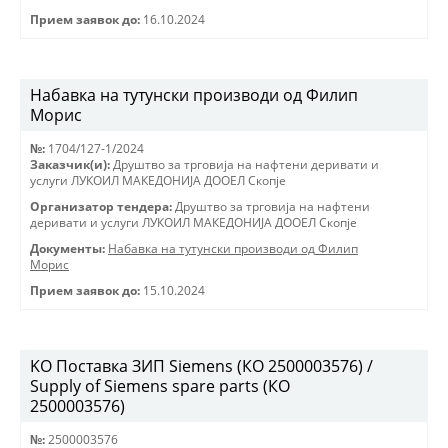
Прием заявок до:
16.10.2024
Набавка на тутунски производи од Филип
Морис
№:
1704/127-1/2024
Заказчик(и):
Друштво за трговиjа на нафтени деривати и
услуги ЛУКОИЛ МАКЕДОНИJА ДООЕЛ Скопjе
Организатор тендера:
Друштво за трговиjа на нафтени
деривати и услуги ЛУКОИЛ МАКЕДОНИJА ДООЕЛ Скопjе
Документы:
Набавка на тутунски производи од Филип
Морис
Прием заявок до:
15.10.2024
KO Поставка ЗИП Siemens (КО 2500003576) /
Supply of Siemens spare parts (КО
2500003576)
№:
2500003576