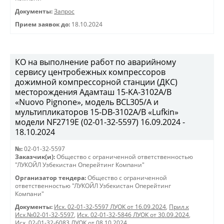
Документы:
Запрос
Прием заявок до:
18.10.2024
КО на выполнение работ по аварийному
сервису центробежных компрессоров
дожимной компрессорной станции (ДКС)
месторождения Адамташ 15-KA-3102А/В
«Nuovo Pignone», модель BCL305/A и
мультипликаторов 15-DB-3102A/B «Lufkin»
модели NF2719Е (02-01-32-5597) 16.09.2024 -
18.10.2024
№:
02-01-32-5597
Заказчик(и):
Общество с ограниченной ответственностью
"ЛУКОЙЛ Узбекистан Оперейтинг Компани"
Организатор тендера:
Общество с ограниченной
ответственностью "ЛУКОЙЛ Узбекистан Оперейтинг
Компани"
Документы:
Исх. 02-01-32-5597 ЛУОК от 16.09.2024
,
Прил.к
Исх.№02-01-32-5597
,
Исх. 02-01-32-5846 ЛУОК от 30.09.2024
,
Исх. 02-01-32-6083 ЛУОК от 08.10.2024