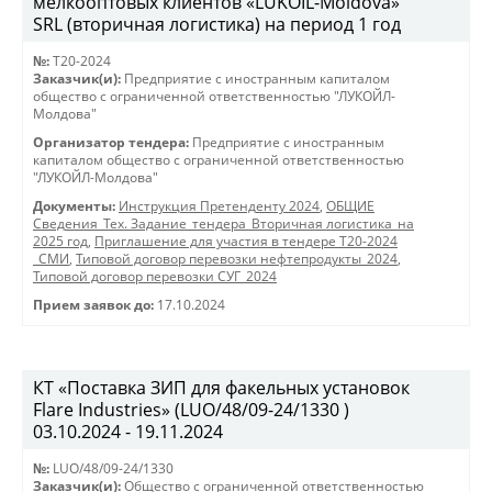
мелкооптовых клиентов «LUKOIL-Moldova»
SRL (вторичная логистика) на период 1 год
№:
T20-2024
Заказчик(и):
Предприятие с иностранным капиталом
общество с ограниченной ответственностью "ЛУКОЙЛ-
Молдова"
Организатор тендера:
Предприятие с иностранным
капиталом общество с ограниченной ответственностью
"ЛУКОЙЛ-Молдова"
Документы:
Инструкция Претенденту 2024
,
ОБЩИЕ
Сведения_Тех. Задание_тендера_Вторичная логистика_на
2025 год
,
Приглашение для участия в тендере Т20-2024
_СМИ
,
Типовой договор перевозки нефтепродукты_2024
,
Типовой договор перевозки СУГ_2024
Прием заявок до:
17.10.2024
КТ «Поставка ЗИП для факельных установок
Flare Industries» (LUO/48/09-24/1330 )
03.10.2024 - 19.11.2024
№:
LUO/48/09-24/1330
Заказчик(и):
Общество с ограниченной ответственностью