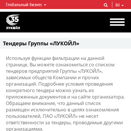
Глобальный бизнес
RU
ЛУКОЙЛ СЕГОДНЯ
ЛУКОЙЛ — одна из крупнейших вертикально интегрированных
нефтегазовых компаний в мире, на долю которой приходится более 2%
мировой добычи нефти и около 1% доказанных запасов углеводородов.
Тендеры Группы «ЛУКОЙЛ»
Используя функции фильтрации на данной
странице, Вы можете ознакомиться со списком
тендеров предприятий Группы «ЛУКОЙЛ»,
зависимых обществ Компании и прочих
организаций. Подробнее условия проведения
конкретного тендера можно узнать из
приложенных документов и на сайте организатора.
Обращаем внимание, что данный список
размещен исключительно в целях ознакомления
пользователей, ПАО «ЛУКОЙЛ» не несет
ответственности за тендеры, проводимые другими
организациями.