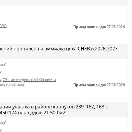
ЭРО
Прием заявок до:
07.08.2026
лений пропилена и аммиака цеха СНЕВ в 2026-2027
тез"
з"
а
,
Общие сведения об объекте и
ие на тендер
Прием заявок до:
07.08.2026
ции участка в районе корпусов 239, 162, 163 с
450:174 площадью 21 500 м2
тез"
з"