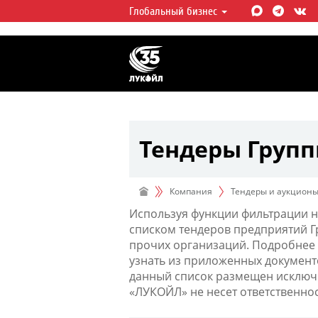
Глобальный бизнес
ЛУКОЙЛ СЕГОДНЯ
ЛУКОЙЛ — одна из крупнейших в
интегрированных нефтегазовых 
мире, на долю которой приходит
мировой добычи нефти и около 
запасов углеводородов.
Тендеры Груп
Компания
Тендеры и аукцион
Используя функции фильтрации н
списком тендеров предприятий 
прочих организаций. Подробнее 
узнать из приложенных документ
данный список размещен исключи
«ЛУКОЙЛ» не несет ответственно