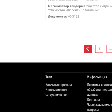
Организатор тендера:
Общество с огран
Узбекистан Оперейтинг Компани"
Документы:
КО 5122
1
...
Теги
Информация
Ключевые проекты
Политика в отно
Инновационное
обработки персо
сотрудничество
данных
Контакты
Часто задаваемые
вопросы