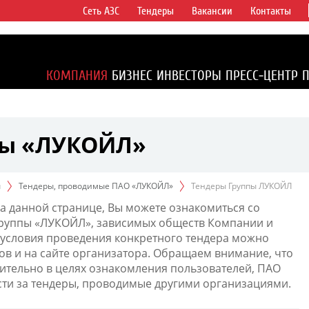
Сеть АЗС
Тендеры
Вакансии
Контакты
ертикально
компаний в
ся более 2%
КОМПАНИЯ
БИЗНЕС
ИНВЕСТОРЫ
ПРЕСС-ЦЕНТР
1% доказанных
пы «ЛУКОЙЛ»
ы
Тендеры, проводимые ПАО «ЛУКОЙЛ»
Тендеры Группы ЛУКОЙЛ
а данной странице, Вы можете ознакомиться со
Группы «ЛУКОЙЛ», зависимых обществ Компании и
условия проведения конкретного тендера можно
ов и на сайте организатора. Обращаем внимание, что
тельно в целях ознакомления пользователей, ПАО
сти за тендеры, проводимые другими организациями.