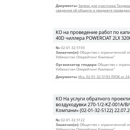
Документы:
Запрос для участника Тендер
сведения об объекте и предмете проведе
КО на проведение работ по кап
40D чиллера POWERCIAT 2LX 3200 
№:
02-01-32-5193
Заказчик(и):
Общество с ограниченной о
Узбекистан Оперейтинг Компани"
Организатор тендера:
Общество с огран
Узбекистан Оперейтинг Компани"
Документы:
Исх. 02-01-32-5193 ЛУОК от 24
КО На услуги обратного проекти
воздуходувки 270-1/2-KZ-001A/
Компани» (02-01-32-5122) 22.07.2
№:
02-01-32-5122
Заказчик(и):
Общество с ограниченной о
Узбекистан Оперейтинг Компани"