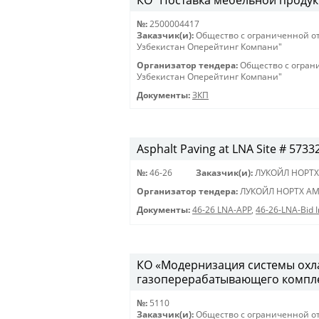
КО "Поставка мебельной продукц
№:
2500004417
Заказчик(и):
Общество с ограниченной о
Узбекистан Оперейтинг Компани"
Организатор тендера:
Общество с огран
Узбекистан Оперейтинг Компани"
Документы:
ЗКП
Asphalt Paving at LNA Site # 5733
№:
46-26
Заказчик(и):
ЛУКОЙЛ НОРТХ
Организатор тендера:
ЛУКОЙЛ НОРТХ АМ
Документы:
46-26 LNA-APP
,
46-26-LNA-Bid I
КО «Модернизация системы охла
газоперерабатывающего комплекс
№:
5110
Заказчик(и):
Общество с ограниченной о