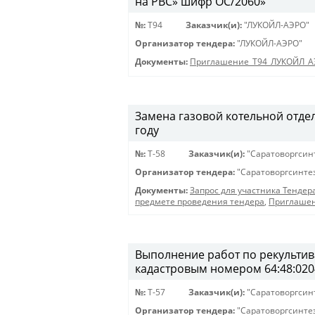
на РВС» шифр ОС/2060»
№:
Т94
Заказчик(и):
"ЛУКОЙЛ-АЭРО"
Организатор тендера:
"ЛУКОЙЛ-АЭРО"
Документы:
Приглашение_Т94_ЛУКОЙЛ_А
Замена газовой котельной отде
году
№:
Т-58
Заказчик(и):
"Саратоворгсин
Организатор тендера:
"Саратоворгсинте
Документы:
Запрос для участника Тендер
предмете проведения тендера
,
Приглашен
Выполнение работ по рекультива
кадастровым номером 64:48:020
№:
T-57
Заказчик(и):
"Саратоворгсин
Организатор тендера:
"Саратоворгсинте