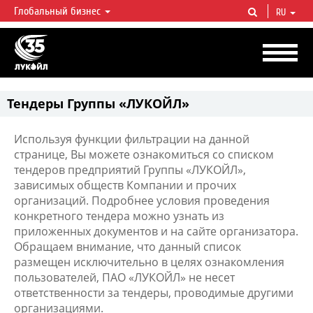
Глобальный бизнес
RU
ЛУКОЙЛ СЕГОДНЯ
ЛУКОЙЛ — одна из крупнейших вертикально интегрированных
нефтегазовых компаний в мире, на долю которой приходится более 2%
мировой добычи нефти и около 1% доказанных запасов углеводородов.
Тендеры Группы «ЛУКОЙЛ»
Используя функции фильтрации на данной
странице, Вы можете ознакомиться со списком
тендеров предприятий Группы «ЛУКОЙЛ»,
зависимых обществ Компании и прочих
организаций. Подробнее условия проведения
конкретного тендера можно узнать из
приложенных документов и на сайте организатора.
Обращаем внимание, что данный список
размещен исключительно в целях ознакомления
пользователей, ПАО «ЛУКОЙЛ» не несет
ответственности за тендеры, проводимые другими
организациями.