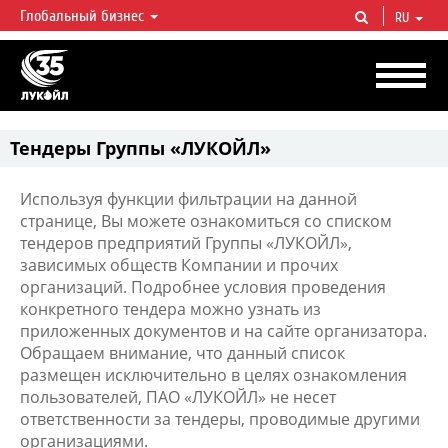
Глобальный бизнес
RU
ЛУКОЙЛ СЕГОДНЯ
ЛУКОЙЛ — одна из крупнейших вертикально интегрированных
нефтегазовых компаний в мире, на долю которой приходится более 2%
мировой добычи нефти и около 1% доказанных запасов углеводородов.
Тендеры Группы «ЛУКОЙЛ»
Используя функции фильтрации на данной
странице, Вы можете ознакомиться со списком
тендеров предприятий Группы «ЛУКОЙЛ»,
зависимых обществ Компании и прочих
организаций. Подробнее условия проведения
конкретного тендера можно узнать из
приложенных документов и на сайте организатора.
Обращаем внимание, что данный список
размещен исключительно в целях ознакомления
пользователей, ПАО «ЛУКОЙЛ» не несет
ответственности за тендеры, проводимые другими
организациями.