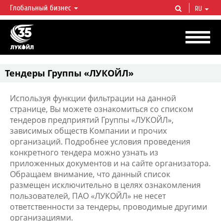
Глобальный бизнес
RU
ЛУКОЙЛ СЕГОДНЯ
ЛУКОЙЛ — одна из крупнейших вертикально интегрированных
нефтегазовых компаний в мире, на долю которой приходится более 2%
мировой добычи нефти и около 1% доказанных запасов углеводородов.
Тендеры Группы «ЛУКОЙЛ»
Используя функции фильтрации на данной
странице, Вы можете ознакомиться со списком
тендеров предприятий Группы «ЛУКОЙЛ»,
зависимых обществ Компании и прочих
организаций. Подробнее условия проведения
конкретного тендера можно узнать из
приложенных документов и на сайте организатора.
Обращаем внимание, что данный список
размещен исключительно в целях ознакомления
пользователей, ПАО «ЛУКОЙЛ» не несет
ответственности за тендеры, проводимые другими
организациями.