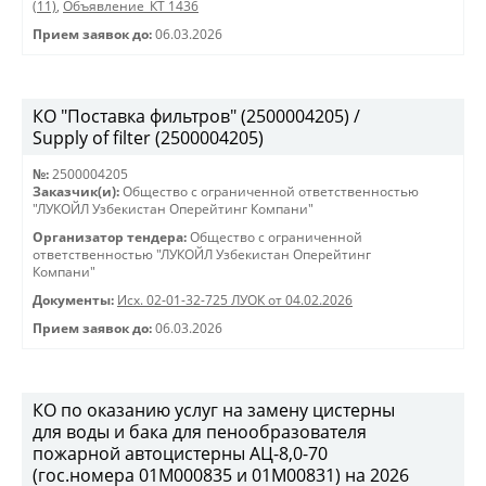
(11)
,
Объявление_КТ 1436
Прием заявок до:
06.03.2026
КО "Поставка фильтров" (2500004205) /
Supply of filter (2500004205)
№:
2500004205
Заказчик(и):
Общество с ограниченной ответственностью
"ЛУКОЙЛ Узбекистан Оперейтинг Компани"
Организатор тендера:
Общество с ограниченной
ответственностью "ЛУКОЙЛ Узбекистан Оперейтинг
Компани"
Документы:
Исх. 02-01-32-725 ЛУОК от 04.02.2026
Прием заявок до:
06.03.2026
КО по оказанию услуг на замену цистерны
для воды и бака для пенообразователя
пожарной автоцистерны АЦ-8,0-70
(гос.номера 01М000835 и 01М00831) на 2026