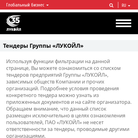
Глобальный бизнес
RU
ЛУКОЙЛ СЕГОДНЯ
ЛУКОЙЛ — одна из крупнейших вертикально интегрированных
нефтегазовых компаний в мире, на долю которой приходится более 2%
мировой добычи нефти и около 1% доказанных запасов углеводородов.
Тендеры Группы «ЛУКОЙЛ»
Используя функции фильтрации на данной
странице, Вы можете ознакомиться со списком
тендеров предприятий Группы «ЛУКОЙЛ»,
зависимых обществ Компании и прочих
организаций. Подробнее условия проведения
конкретного тендера можно узнать из
приложенных документов и на сайте организатора.
Обращаем внимание, что данный список
размещен исключительно в целях ознакомления
пользователей, ПАО «ЛУКОЙЛ» не несет
ответственности за тендеры, проводимые другими
организациями.