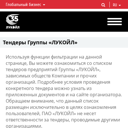
Глобальный бизнес
RU
ЛУКОЙЛ СЕГОДНЯ
ЛУКОЙЛ — одна из крупнейших вертикально интегрированных
нефтегазовых компаний в мире, на долю которой приходится более 2%
мировой добычи нефти и около 1% доказанных запасов углеводородов.
Тендеры Группы «ЛУКОЙЛ»
Используя функции фильтрации на данной
странице, Вы можете ознакомиться со списком
тендеров предприятий Группы «ЛУКОЙЛ»,
зависимых обществ Компании и прочих
организаций. Подробнее условия проведения
конкретного тендера можно узнать из
приложенных документов и на сайте организатора.
Обращаем внимание, что данный список
размещен исключительно в целях ознакомления
пользователей, ПАО «ЛУКОЙЛ» не несет
ответственности за тендеры, проводимые другими
организациями.