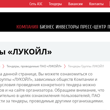
Сеть АЗС
Тендеры
Вакансии
Контакты
ертикально
компаний в
ся более 2%
КОМПАНИЯ
БИЗНЕС
ИНВЕСТОРЫ
ПРЕСС-ЦЕНТР
1% доказанных
пы «ЛУКОЙЛ»
ы
Тендеры, проводимые ПАО «ЛУКОЙЛ»
Тендеры Группы ЛУКОЙЛ
а данной странице, Вы можете ознакомиться со
Группы «ЛУКОЙЛ», зависимых обществ Компании и
условия проведения конкретного тендера можно
ов и на сайте организатора. Обращаем внимание, что
тельно в целях ознакомления пользователей, ПАО
сти за тендеры, проводимые другими организациями.