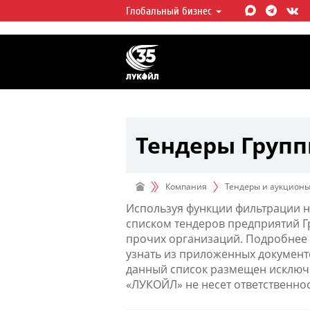
Глобальный бизнес
ЛУКОЙЛ СЕГОДНЯ
ЛУКОЙЛ — одна из крупнейших в
интегрированных нефтегазовых 
мире, на долю которой приходит
мировой добычи нефти и около 
запасов углеводородов.
Тендеры Груп
Компания
Тендеры и аукцион
Используя функции фильтрации н
списком тендеров предприятий 
прочих организаций. Подробнее 
узнать из приложенных документ
данный список размещен исключи
«ЛУКОЙЛ» не несет ответственно