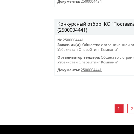
Документы:
2500004434
Конкурсный отбор: КО "Поставка 
(2500004441)
№:
2500004441
Заказчик(и):
Общество с ограниченной о
Узбекистан Оперейтинг Компани"
Организатор тендера:
Общество с огран
Узбекистан Оперейтинг Компани"
Документы:
2500004441
1
2