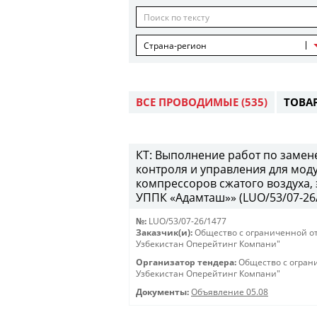
Страна-регион
ВСЕ ПРОВОДИМЫЕ
(535)
ТОВА
КТ: Выполнение работ по замен
контроля и управления для мод
компрессоров сжатого воздуха,
УППК «Адамташ»» (LUO/53/07-26/1
№:
LUO/53/07-26/1477
Заказчик(и):
Общество с ограниченной о
Узбекистан Оперейтинг Компани"
Организатор тендера:
Общество с огран
Узбекистан Оперейтинг Компани"
Документы:
Объявление 05.08