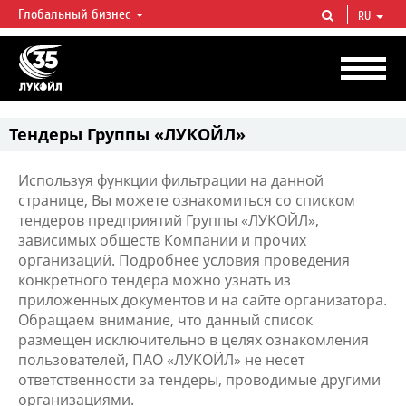
Глобальный бизнес
RU
ЛУКОЙЛ СЕГОДНЯ
ЛУКОЙЛ — одна из крупнейших вертикально интегрированных
нефтегазовых компаний в мире, на долю которой приходится более 2%
мировой добычи нефти и около 1% доказанных запасов углеводородов.
Тендеры Группы «ЛУКОЙЛ»
Используя функции фильтрации на данной
странице, Вы можете ознакомиться со списком
тендеров предприятий Группы «ЛУКОЙЛ»,
зависимых обществ Компании и прочих
организаций. Подробнее условия проведения
конкретного тендера можно узнать из
приложенных документов и на сайте организатора.
Обращаем внимание, что данный список
размещен исключительно в целях ознакомления
пользователей, ПАО «ЛУКОЙЛ» не несет
ответственности за тендеры, проводимые другими
организациями.