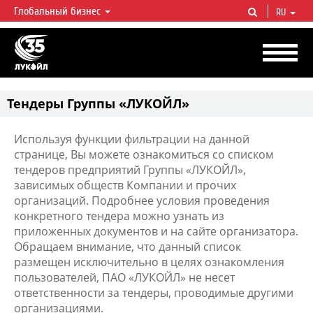
Глобальный бизнес
RU
ЛУКОЙЛ СЕГОДНЯ
ЛУКОЙЛ — одна из крупнейших вертикально интегрированных
нефтегазовых компаний в мире, на долю которой приходится более 2%
мировой добычи нефти и около 1% доказанных запасов углеводородов.
Тендеры Группы «ЛУКОЙЛ»
Используя функции фильтрации на данной
странице, Вы можете ознакомиться со списком
тендеров предприятий Группы «ЛУКОЙЛ»,
зависимых обществ Компании и прочих
организаций. Подробнее условия проведения
конкретного тендера можно узнать из
приложенных документов и на сайте организатора.
Обращаем внимание, что данный список
размещен исключительно в целях ознакомления
пользователей, ПАО «ЛУКОЙЛ» не несет
ответственности за тендеры, проводимые другими
организациями.