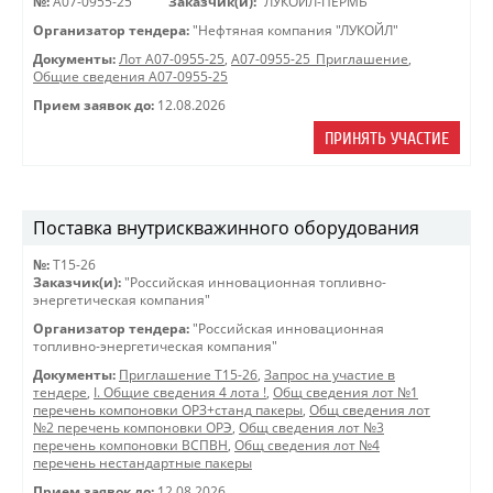
№:
A07-0955-25
Заказчик(и):
"ЛУКОЙЛ-ПЕРМЬ"
Организатор тендера:
"Нефтяная компания "ЛУКОЙЛ"
Документы:
Лот A07-0955-25
,
A07-0955-25_Приглашение
,
Общие сведения A07-0955-25
Прием заявок до:
12.08.2026
ПРИНЯТЬ УЧАСТИЕ
Поставка внутрискважинного оборудования
№:
Т15-26
Заказчик(и):
"Российская инновационная топливно-
энергетическая компания"
Организатор тендера:
"Российская инновационная
топливно-энергетическая компания"
Документы:
Приглашение Т15-26
,
Запрос на участие в
тендере
,
I. Общие сведения 4 лота !
,
Общ сведения лот №1
перечень компоновки ОРЗ+станд пакеры
,
Общ сведения лот
№2 перечень компоновки ОРЭ
,
Общ сведения лот №3
перечень компоновки ВСПВН
,
Общ сведения лот №4
перечень нестандартные пакеры
Прием заявок до:
12.08.2026