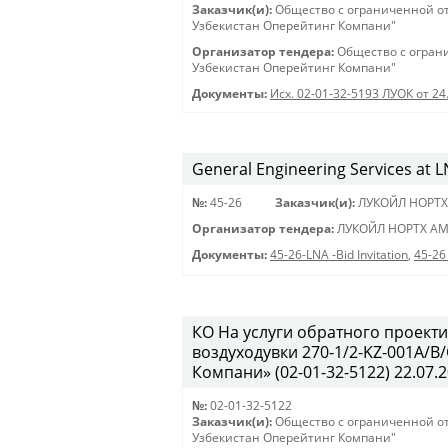
Заказчик(и):
Общество с ограниченной о
Узбекистан Оперейтинг Компани"
Организатор тендера:
Общество с огран
Узбекистан Оперейтинг Компани"
Документы:
Исх. 02-01-32-5193 ЛУОК от 24
General Engineering Services at LN
№:
45-26
Заказчик(и):
ЛУКОЙЛ НОРТХ
Организатор тендера:
ЛУКОЙЛ НОРТХ АМ
Документы:
45-26-LNA -Bid Invitation
,
45-26
КО На услуги обратного проекти
воздуходувки 270-1/2-KZ-001A/
Компани» (02-01-32-5122) 22.07.2
№:
02-01-32-5122
Заказчик(и):
Общество с ограниченной о
Узбекистан Оперейтинг Компани"