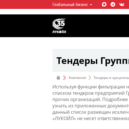
Глобальный бизнес
ЛУКОЙЛ СЕГОДНЯ
ЛУКОЙЛ — одна из крупнейших в
интегрированных нефтегазовых 
мире, на долю которой приходит
мировой добычи нефти и около 
запасов углеводородов.
Тендеры Груп
Компания
Тендеры и аукцион
Используя функции фильтрации н
списком тендеров предприятий 
прочих организаций. Подробнее 
узнать из приложенных документ
данный список размещен исключи
«ЛУКОЙЛ» не несет ответственно