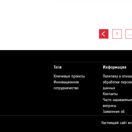
1
...
Теги
Информация
Ключевые проекты
Политика в отно
Инновационное
обработки персо
сотрудничество
данных
Контакты
Часто задаваемые
вопросы
Заявление об
ответственности
Настоящий сайт ис
Сеть АЗС
Предупреждение 