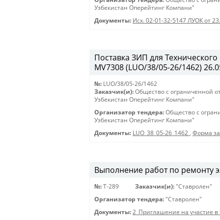
Узбекистан Оперейтинг Компани"
Документы:
Исх. 02-01-32-5147 ЛУОК от 23
Поставка ЗИП для Технического
MV7308 (LUO/38/05-26/1462) 26.05
№:
LUO/38/05-26/1462
Заказчик(и):
Общество с ограниченной о
Узбекистан Оперейтинг Компани"
Организатор тендера:
Общество с огран
Узбекистан Оперейтинг Компани"
Документы:
LUO_38_05-26_1462
,
Форма за
Выполнение работ по ремонту эл
№:
Т-289
Заказчик(и):
"Ставролен"
Организатор тендера:
"Ставролен"
Документы:
2_Приглашение на участие в 