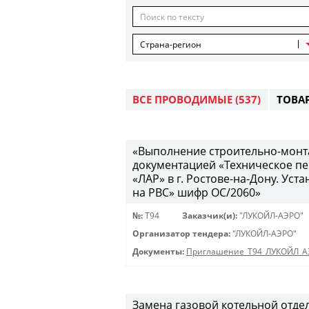
Страна-регион
ВСЕ ПРОВОДИМЫЕ
(537)
ТОВА
«Выполнение строительно-монта
документацией «Техническое п
«ЛАР» в г. Ростове-на-Дону. У
на РВС» шифр ОС/2060»
№:
Т94
Заказчик(и):
"ЛУКОЙЛ-АЭРО"
Организатор тендера:
"ЛУКОЙЛ-АЭРО"
Документы:
Приглашение_Т94_ЛУКОЙЛ_А
Замена газовой котельной отде