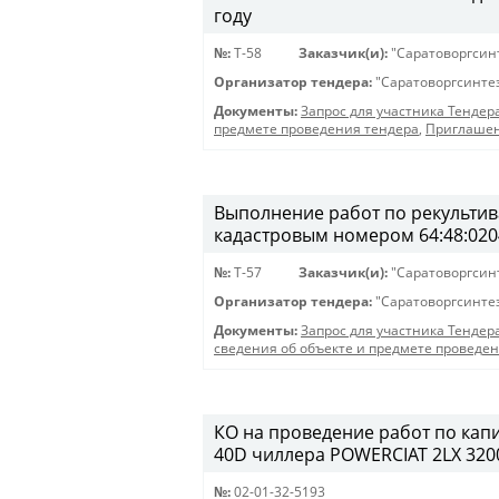
году
№:
Т-58
Заказчик(и):
"Саратоворгсин
Организатор тендера:
"Саратоворгсинте
Документы:
Запрос для участника Тендер
предмете проведения тендера
,
Приглашен
Выполнение работ по рекультива
кадастровым номером 64:48:020
№:
T-57
Заказчик(и):
"Саратоворгсин
Организатор тендера:
"Саратоворгсинте
Документы:
Запрос для участника Тендер
сведения об объекте и предмете проведе
КО на проведение работ по кап
40D чиллера POWERCIAT 2LX 3200 
№:
02-01-32-5193