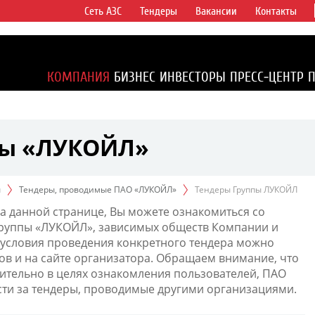
Сеть АЗС
Тендеры
Вакансии
Контакты
ертикально
компаний в
ся более 2%
КОМПАНИЯ
БИЗНЕС
ИНВЕСТОРЫ
ПРЕСС-ЦЕНТР
1% доказанных
пы «ЛУКОЙЛ»
ы
Тендеры, проводимые ПАО «ЛУКОЙЛ»
Тендеры Группы ЛУКОЙЛ
а данной странице, Вы можете ознакомиться со
Группы «ЛУКОЙЛ», зависимых обществ Компании и
условия проведения конкретного тендера можно
ов и на сайте организатора. Обращаем внимание, что
тельно в целях ознакомления пользователей, ПАО
сти за тендеры, проводимые другими организациями.