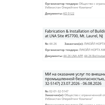
Организатор тендера:
Общество с огран
Узбекистан Оперейтинг Компани"
Документы:
КО 5122
Fabrication & Installation of Bui
at LNA Site #57700, Mt. Laurel, NJ
№:
44-26
Заказчик(и):
ЛУКОЙЛ НОРТХ
Организатор тендера:
ЛУКОЙЛ НОРТХ АМ
Документы:
44-26 LNA-APP
,
44-26 Bid Invit
МИ на оказание услуг по внеш
промышленной безопасностью, 
32-5147) 23.07.2026 - 06.08.2026
№:
02-01-32-5147
Заказчик(и):
Общество с ограниченной о
Узбекистан Оперейтинг Компани"
Организатор тендера:
Общество с огран