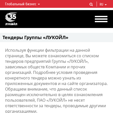
Глобальный бизнес
RU
ЛУКОЙЛ СЕГОДНЯ
ЛУКОЙЛ — одна из крупнейших вертикально интегрированных
нефтегазовых компаний в мире, на долю которой приходится более 2%
мировой добычи нефти и около 1% доказанных запасов углеводородов.
Тендеры Группы «ЛУКОЙЛ»
Используя функции фильтрации на данной
странице, Вы можете ознакомиться со списком
тендеров предприятий Группы «ЛУКОЙЛ»,
зависимых обществ Компании и прочих
организаций. Подробнее условия проведения
конкретного тендера можно узнать из
приложенных документов и на сайте организатора.
Обращаем внимание, что данный список
размещен исключительно в целях ознакомления
пользователей, ПАО «ЛУКОЙЛ» не несет
ответственности за тендеры, проводимые другими
организациями.