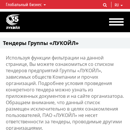
Глобальный бизнес
RU
ЛУКОЙЛ СЕГОДНЯ
ЛУКОЙЛ — одна из крупнейших вертикально интегрированных
нефтегазовых компаний в мире, на долю которой приходится более 2%
мировой добычи нефти и около 1% доказанных запасов углеводородов.
Тендеры Группы «ЛУКОЙЛ»
Используя функции фильтрации на данной
странице, Вы можете ознакомиться со списком
тендеров предприятий Группы «ЛУКОЙЛ»,
зависимых обществ Компании и прочих
организаций. Подробнее условия проведения
конкретного тендера можно узнать из
приложенных документов и на сайте организатора.
Обращаем внимание, что данный список
размещен исключительно в целях ознакомления
пользователей, ПАО «ЛУКОЙЛ» не несет
ответственности за тендеры, проводимые другими
организациями.