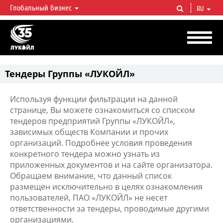
Глобальный бизнес
RU
ЛУКОЙЛ СЕГОДНЯ
ЛУКОЙЛ — одна из крупнейших вертикально интегрированных
нефтегазовых компаний в мире, на долю которой приходится более 2%
мировой добычи нефти и около 1% доказанных запасов углеводородов.
Тендеры Группы «ЛУКОЙЛ»
Используя функции фильтрации на данной
странице, Вы можете ознакомиться со списком
тендеров предприятий Группы «ЛУКОЙЛ»,
зависимых обществ Компании и прочих
организаций. Подробнее условия проведения
конкретного тендера можно узнать из
приложенных документов и на сайте организатора.
Обращаем внимание, что данный список
размещен исключительно в целях ознакомления
пользователей, ПАО «ЛУКОЙЛ» не несет
ответственности за тендеры, проводимые другими
организациями.