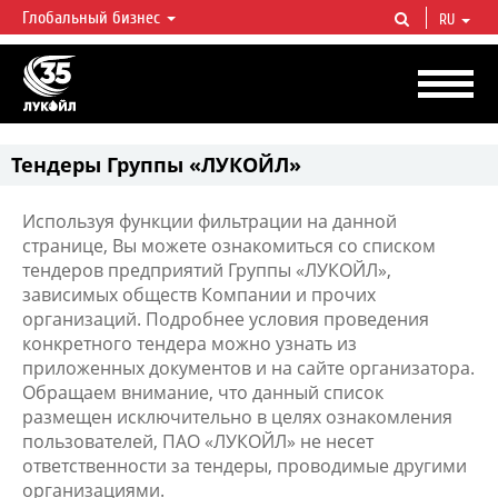
Глобальный бизнес
RU
ЛУКОЙЛ СЕГОДНЯ
ЛУКОЙЛ — одна из крупнейших вертикально интегрированных
нефтегазовых компаний в мире, на долю которой приходится более 2%
мировой добычи нефти и около 1% доказанных запасов углеводородов.
Тендеры Группы «ЛУКОЙЛ»
Используя функции фильтрации на данной
странице, Вы можете ознакомиться со списком
тендеров предприятий Группы «ЛУКОЙЛ»,
зависимых обществ Компании и прочих
организаций. Подробнее условия проведения
конкретного тендера можно узнать из
приложенных документов и на сайте организатора.
Обращаем внимание, что данный список
размещен исключительно в целях ознакомления
пользователей, ПАО «ЛУКОЙЛ» не несет
ответственности за тендеры, проводимые другими
организациями.