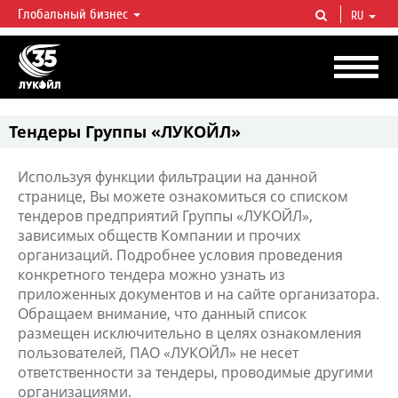
Глобальный бизнес
RU
ЛУКОЙЛ СЕГОДНЯ
ЛУКОЙЛ — одна из крупнейших вертикально интегрированных
нефтегазовых компаний в мире, на долю которой приходится более 2%
мировой добычи нефти и около 1% доказанных запасов углеводородов.
Тендеры Группы «ЛУКОЙЛ»
Используя функции фильтрации на данной
странице, Вы можете ознакомиться со списком
тендеров предприятий Группы «ЛУКОЙЛ»,
зависимых обществ Компании и прочих
организаций. Подробнее условия проведения
конкретного тендера можно узнать из
приложенных документов и на сайте организатора.
Обращаем внимание, что данный список
размещен исключительно в целях ознакомления
пользователей, ПАО «ЛУКОЙЛ» не несет
ответственности за тендеры, проводимые другими
организациями.