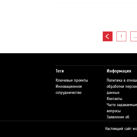
1
...
Теги
Информация
Ключевые проекты
Политика в отно
Инновационное
обработки персо
сотрудничество
данных
Контакты
Часто задаваемые
вопросы
Заявление об
ответственности
Настоящий сайт ис
Сеть АЗС
Предупреждение 