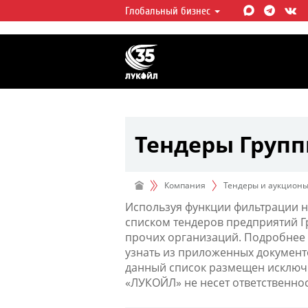
Глобальный бизнес
ЛУКОЙЛ СЕГОДНЯ
ЛУКОЙЛ — одна из крупнейших в
интегрированных нефтегазовых 
мире, на долю которой приходит
мировой добычи нефти и около 
запасов углеводородов.
Тендеры Груп
Компания
Тендеры и аукцион
Используя функции фильтрации н
списком тендеров предприятий 
прочих организаций. Подробнее 
узнать из приложенных документ
данный список размещен исключи
«ЛУКОЙЛ» не несет ответственно