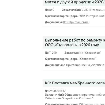
масел и другой продукции 2026-20
№:
850
Заказчик(и):
"ЛЛК-Интернешн
Организатор тендера:
"ЛЛК-Интернешнл
Документы:
850 Приглашение
Выполнение работ по ремонту 
ООО «Ставролен» в 2026 году
№:
Т-290
Заказчик(и):
"Ставролен"
Организатор тендера:
"Ставролен"
Документы:
2_Приглашение на участие в 
КО: Поставка мембранного сепар
№:
2500004442
Заказчик(и):
Общество с ограниченной о
Узбекистан Оперейтинг Компани"
Организатор тендера:
Общество с огран