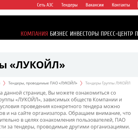
Сеть АЗС
Тендеры
Вакансии
Контакты
ертикально
компаний в
ся более 2%
КОМПАНИЯ
БИЗНЕС
ИНВЕСТОРЫ
ПРЕСС-ЦЕНТР
1% доказанных
пы «ЛУКОЙЛ»
ы
Тендеры, проводимые ПАО «ЛУКОЙЛ»
Тендеры Группы ЛУКОЙЛ
а данной странице, Вы можете ознакомиться со
Группы «ЛУКОЙЛ», зависимых обществ Компании и
условия проведения конкретного тендера можно
ов и на сайте организатора. Обращаем внимание, что
тельно в целях ознакомления пользователей, ПАО
сти за тендеры, проводимые другими организациями.