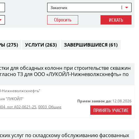
Заказчик
Сбросить
ИСКАТЬ
РЫ
(275)
УСЛУГИ
(263)
ЗАВЕРШИВШИЕСЯ
(61)
стки для обсадных колонн при строительстве скважин
огласно ТЗ для ООО «ЛУКОЙЛ-Нижневолжскнефть» по
Л-Нижневолжскнефть"
ия "ЛУКОЙЛ"
Прием заявок до:
12.08.2026
004_лот A02-0621-25
,
0003_Общие
ПРИНЯТЬ УЧАСТИЕ
дских услуг по складскому обслуживанию фасованных