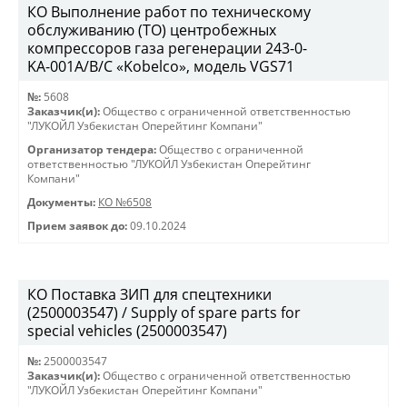
КО Выполнение работ по техническому
обслуживанию (ТО) центробежных
компрессоров газа регенерации 243-0-
KА-001А/В/С «Kobelco», модель VGS71
№:
5608
Заказчик(и):
Общество с ограниченной ответственностью
"ЛУКОЙЛ Узбекистан Оперейтинг Компани"
Организатор тендера:
Общество с ограниченной
ответственностью "ЛУКОЙЛ Узбекистан Оперейтинг
Компани"
Документы:
КО №6508
Прием заявок до:
09.10.2024
КО Поставка ЗИП для спецтехники
(2500003547) / Supply of spare parts for
special vehicles (2500003547)
№:
2500003547
Заказчик(и):
Общество с ограниченной ответственностью
"ЛУКОЙЛ Узбекистан Оперейтинг Компани"