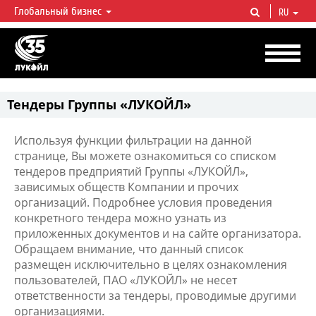
Глобальный бизнес
RU
ЛУКОЙЛ СЕГОДНЯ
ЛУКОЙЛ — одна из крупнейших вертикально интегрированных
нефтегазовых компаний в мире, на долю которой приходится более 2%
мировой добычи нефти и около 1% доказанных запасов углеводородов.
Тендеры Группы «ЛУКОЙЛ»
Используя функции фильтрации на данной
странице, Вы можете ознакомиться со списком
тендеров предприятий Группы «ЛУКОЙЛ»,
зависимых обществ Компании и прочих
организаций. Подробнее условия проведения
конкретного тендера можно узнать из
приложенных документов и на сайте организатора.
Обращаем внимание, что данный список
размещен исключительно в целях ознакомления
пользователей, ПАО «ЛУКОЙЛ» не несет
ответственности за тендеры, проводимые другими
организациями.