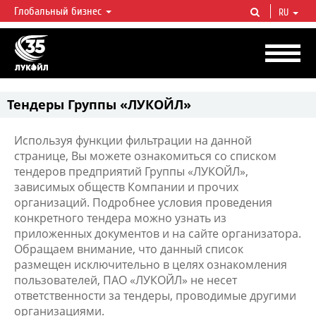
Глобальный бизнес
RU
ЛУКОЙЛ СЕГОДНЯ
ЛУКОЙЛ — одна из крупнейших вертикально интегрированных
нефтегазовых компаний в мире, на долю которой приходится более 2%
мировой добычи нефти и около 1% доказанных запасов углеводородов.
Тендеры Группы «ЛУКОЙЛ»
Используя функции фильтрации на данной
странице, Вы можете ознакомиться со списком
тендеров предприятий Группы «ЛУКОЙЛ»,
зависимых обществ Компании и прочих
организаций. Подробнее условия проведения
конкретного тендера можно узнать из
приложенных документов и на сайте организатора.
Обращаем внимание, что данный список
размещен исключительно в целях ознакомления
пользователей, ПАО «ЛУКОЙЛ» не несет
ответственности за тендеры, проводимые другими
организациями.