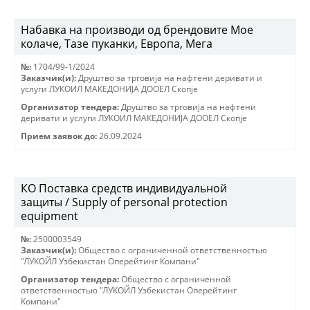
Набавка на производи од брендовите Мое
колаче, Тазе пуканки, Европа, Мега
№:
1704/99-1/2024
Заказчик(и):
Друштво за трговиjа на нафтени деривати и
услуги ЛУКОИЛ МАКЕДОНИJА ДООЕЛ Скопjе
Организатор тендера:
Друштво за трговиjа на нафтени
деривати и услуги ЛУКОИЛ МАКЕДОНИJА ДООЕЛ Скопjе
Прием заявок до:
26.09.2024
КО Поставка средств индивидуальной
защиты / Supply of personal protection
equipment
№:
2500003549
Заказчик(и):
Общество с ограниченной ответственностью
"ЛУКОЙЛ Узбекистан Оперейтинг Компани"
Организатор тендера:
Общество с ограниченной
ответственностью "ЛУКОЙЛ Узбекистан Оперейтинг
Компани"