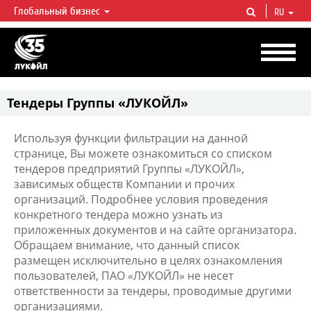
Глобальный бизнес
RU
ЛУКОЙЛ СЕГОДНЯ
ЛУКОЙЛ — одна из крупнейших вертикально интегрированных
нефтегазовых компаний в мире, на долю которой приходится более 2%
мировой добычи нефти и около 1% доказанных запасов углеводородов.
Тендеры Группы «ЛУКОЙЛ»
Используя функции фильтрации на данной
странице, Вы можете ознакомиться со списком
тендеров предприятий Группы «ЛУКОЙЛ»,
зависимых обществ Компании и прочих
организаций. Подробнее условия проведения
конкретного тендера можно узнать из
приложенных документов и на сайте организатора.
Обращаем внимание, что данный список
размещен исключительно в целях ознакомления
пользователей, ПАО «ЛУКОЙЛ» не несет
ответственности за тендеры, проводимые другими
организациями.