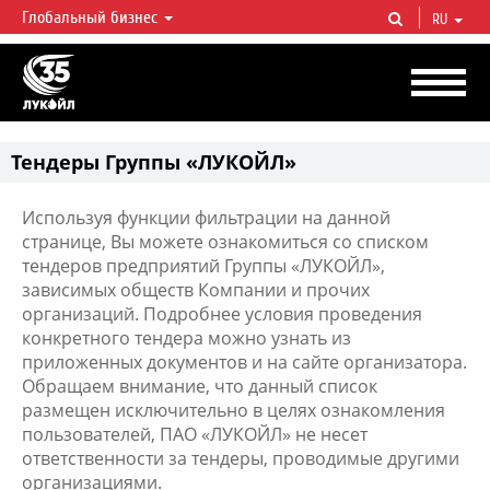
Глобальный бизнес
RU
ЛУКОЙЛ СЕГОДНЯ
ЛУКОЙЛ — одна из крупнейших вертикально интегрированных
нефтегазовых компаний в мире, на долю которой приходится более 2%
мировой добычи нефти и около 1% доказанных запасов углеводородов.
Тендеры Группы «ЛУКОЙЛ»
Используя функции фильтрации на данной
странице, Вы можете ознакомиться со списком
тендеров предприятий Группы «ЛУКОЙЛ»,
зависимых обществ Компании и прочих
организаций. Подробнее условия проведения
конкретного тендера можно узнать из
приложенных документов и на сайте организатора.
Обращаем внимание, что данный список
размещен исключительно в целях ознакомления
пользователей, ПАО «ЛУКОЙЛ» не несет
ответственности за тендеры, проводимые другими
организациями.