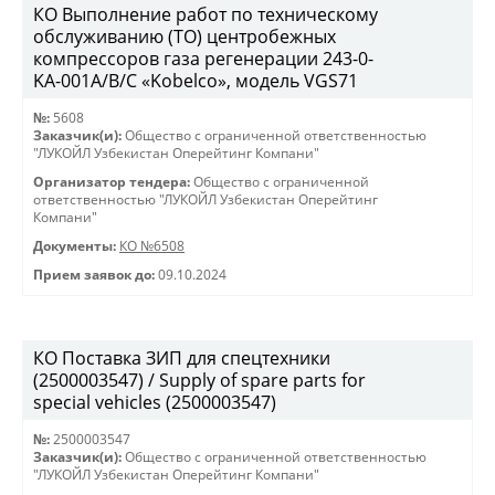
КО Выполнение работ по техническому
обслуживанию (ТО) центробежных
компрессоров газа регенерации 243-0-
KА-001А/В/С «Kobelco», модель VGS71
№:
5608
Заказчик(и):
Общество с ограниченной ответственностью
"ЛУКОЙЛ Узбекистан Оперейтинг Компани"
Организатор тендера:
Общество с ограниченной
ответственностью "ЛУКОЙЛ Узбекистан Оперейтинг
Компани"
Документы:
КО №6508
Прием заявок до:
09.10.2024
КО Поставка ЗИП для спецтехники
(2500003547) / Supply of spare parts for
special vehicles (2500003547)
№:
2500003547
Заказчик(и):
Общество с ограниченной ответственностью
"ЛУКОЙЛ Узбекистан Оперейтинг Компани"