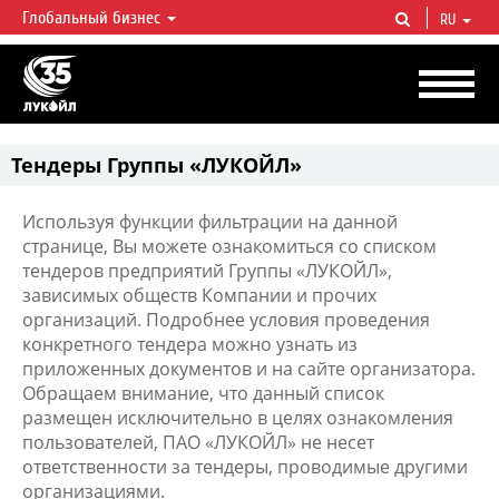
Глобальный бизнес
RU
ЛУКОЙЛ СЕГОДНЯ
ЛУКОЙЛ — одна из крупнейших вертикально интегрированных
нефтегазовых компаний в мире, на долю которой приходится более 2%
мировой добычи нефти и около 1% доказанных запасов углеводородов.
Тендеры Группы «ЛУКОЙЛ»
Используя функции фильтрации на данной
странице, Вы можете ознакомиться со списком
тендеров предприятий Группы «ЛУКОЙЛ»,
зависимых обществ Компании и прочих
организаций. Подробнее условия проведения
конкретного тендера можно узнать из
приложенных документов и на сайте организатора.
Обращаем внимание, что данный список
размещен исключительно в целях ознакомления
пользователей, ПАО «ЛУКОЙЛ» не несет
ответственности за тендеры, проводимые другими
организациями.