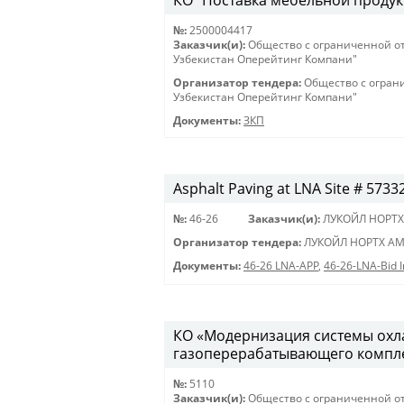
КО "Поставка мебельной продукц
№:
2500004417
Заказчик(и):
Общество с ограниченной о
Узбекистан Оперейтинг Компани"
Организатор тендера:
Общество с огран
Узбекистан Оперейтинг Компани"
Документы:
ЗКП
Asphalt Paving at LNA Site # 5733
№:
46-26
Заказчик(и):
ЛУКОЙЛ НОРТХ
Организатор тендера:
ЛУКОЙЛ НОРТХ АМ
Документы:
46-26 LNA-APP
,
46-26-LNA-Bid I
КО «Модернизация системы охла
газоперерабатывающего комплекс
№:
5110
Заказчик(и):
Общество с ограниченной о