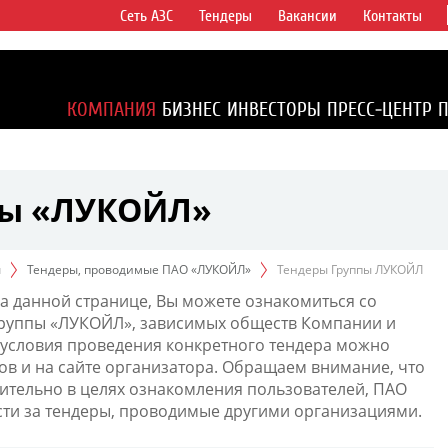
Сеть АЗС
Тендеры
Вакансии
Контакты
ертикально
компаний в
ся более 2%
КОМПАНИЯ
БИЗНЕС
ИНВЕСТОРЫ
ПРЕСС-ЦЕНТР
1% доказанных
пы «ЛУКОЙЛ»
ы
Тендеры, проводимые ПАО «ЛУКОЙЛ»
Тендеры Группы ЛУКОЙЛ
а данной странице, Вы можете ознакомиться со
Группы «ЛУКОЙЛ», зависимых обществ Компании и
условия проведения конкретного тендера можно
ов и на сайте организатора. Обращаем внимание, что
тельно в целях ознакомления пользователей, ПАО
сти за тендеры, проводимые другими организациями.