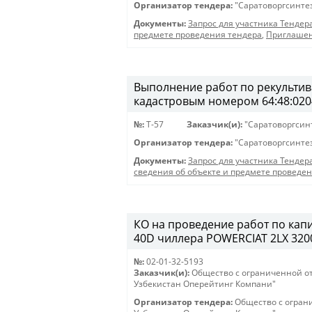
Организатор тендера:
"Саратоворгсинте
Документы:
Запрос для участника Тендер
предмете проведения тендера
,
Приглашен
Выполнение работ по рекультива
кадастровым номером 64:48:020
№:
T-57
Заказчик(и):
"Саратоворгсин
Организатор тендера:
"Саратоворгсинте
Документы:
Запрос для участника Тендер
сведения об объекте и предмете проведе
КО на проведение работ по кап
40D чиллера POWERCIAT 2LX 3200 
№:
02-01-32-5193
Заказчик(и):
Общество с ограниченной о
Узбекистан Оперейтинг Компани"
Организатор тендера:
Общество с огран