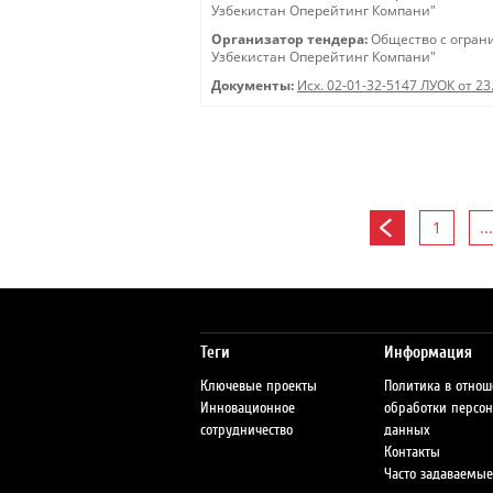
Узбекистан Оперейтинг Компани"
Организатор тендера:
Общество с огран
Узбекистан Оперейтинг Компани"
Документы:
Исх. 02-01-32-5147 ЛУОК от 23
1
...
Теги
Информация
Ключевые проекты
Политика в отно
Инновационное
обработки персо
сотрудничество
данных
Контакты
Часто задаваемые