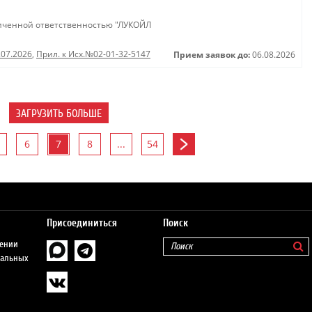
иченной ответственностью "ЛУКОЙЛ
.07.2026
,
Прил. к Исх.№02-01-32-5147
Прием заявок до:
06.08.2026
ЗАГРУЗИТЬ БОЛЬШЕ
6
7
8
...
54
Присоединиться
Поиск
шении
нальных