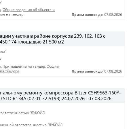
з"
а
,
Общие сведения об объекте и
ие на тендер
Прием заявок до:
07.08.2026
ции участка в районе корпусов 239, 162, 163 с
450:174 площадью 21 500 м2
тез"
з"
а
,
Приглашение на тендер
,
Общие
ния тендера
Прием заявок до:
07.08.2026
итальному ремонту компрессора Bitzer CSH9563-160Y-
STD R134A (02-01-32-5193) 24.07.2026 - 07.08.2026
тветственностью "ЛУКОЙЛ
иченной ответственностью "ЛУКОЙЛ