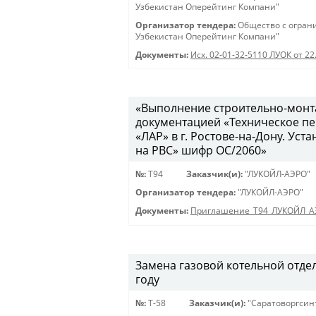
Узбекистан Оперейтинг Компани"
Организатор тендера:
Общество с огран
Узбекистан Оперейтинг Компани"
Документы:
Исх. 02-01-32-5110 ЛУОК от 22
«Выполнение строительно-монта
документацией «Техническое п
«ЛАР» в г. Ростове-на-Дону. У
на РВС» шифр ОС/2060»
№:
Т94
Заказчик(и):
"ЛУКОЙЛ-АЭРО"
Организатор тендера:
"ЛУКОЙЛ-АЭРО"
Документы:
Приглашение_Т94_ЛУКОЙЛ_А
Замена газовой котельной отде
году
№:
Т-58
Заказчик(и):
"Саратоворгсин