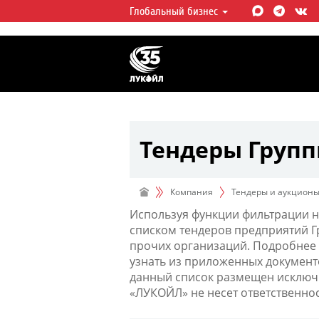
Глобальный бизнес
ЛУКОЙЛ СЕГОДНЯ
ЛУКОЙЛ — одна из крупнейших в
интегрированных нефтегазовых 
мире, на долю которой приходит
мировой добычи нефти и около 
запасов углеводородов.
Тендеры Груп
Компания
Тендеры и аукцион
Используя функции фильтрации н
списком тендеров предприятий 
прочих организаций. Подробнее 
узнать из приложенных документ
данный список размещен исключи
«ЛУКОЙЛ» не несет ответственно