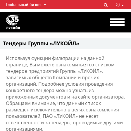
Глобальный бизнес
RU
ЛУКОЙЛ СЕГОДНЯ
ЛУКОЙЛ — одна из крупнейших вертикально интегрированных
нефтегазовых компаний в мире, на долю которой приходится более 2%
мировой добычи нефти и около 1% доказанных запасов углеводородов.
Тендеры Группы «ЛУКОЙЛ»
Используя функции фильтрации на данной
странице, Вы можете ознакомиться со списком
тендеров предприятий Группы «ЛУКОЙЛ»,
зависимых обществ Компании и прочих
организаций. Подробнее условия проведения
конкретного тендера можно узнать из
приложенных документов и на сайте организатора.
Обращаем внимание, что данный список
размещен исключительно в целях ознакомления
пользователей, ПАО «ЛУКОЙЛ» не несет
ответственности за тендеры, проводимые другими
организациями.