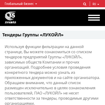
Глобальный бизнес
RU
ЛУКОЙЛ СЕГОДНЯ
ЛУКОЙЛ — одна из крупнейших вертикально интегрированных
нефтегазовых компаний в мире, на долю которой приходится более 2%
мировой добычи нефти и около 1% доказанных запасов углеводородов.
Тендеры Группы «ЛУКОЙЛ»
Используя функции фильтрации на данной
странице, Вы можете ознакомиться со списком
тендеров предприятий Группы «ЛУКОЙЛ»,
зависимых обществ Компании и прочих
организаций. Подробнее условия проведения
конкретного тендера можно узнать из
приложенных документов и на сайте организатора.
Обращаем внимание, что данный список
размещен исключительно в целях ознакомления
пользователей, ПАО «ЛУКОЙЛ» не несет
ответственности за тендеры, проводимые другими
организациями.