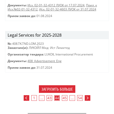
Документы:
Исх. 02-01-32-4312 ЛУОК от 17.07.2024
,
Прил. к
Исх.№02-01-32-4312
,
Исх. 02-01-32-4603 ЛУОК от 31.07.2024
Прием заявок до:
01.08.2024
Legal Services for 2025-2028
№:
408.TK.TND.LOM.2023
Заказчик(и):
ЛУКОЙЛ Мид- Ист Лимитед
Организатор тендера:
LUKOIL International Procurement
Документы:
408_Advertisement_Eng
Прием заявок до:
31.07.2024
ЗАГРУЗИТЬ БОЛЬШЕ
1
...
43
44
45
...
54