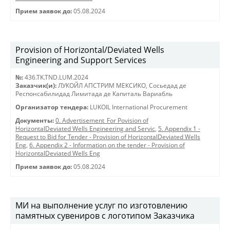
Прием заявок до:
05.08.2024
Provision of Horizontal/Deviated Wells
Engineering and Support Services
№:
436.TK.TND.LUM.2024
Заказчик(и):
ЛУКОЙЛ АПСТРИМ МЕКСИКО, Сосьедад де
Респонсабилидад Лимитада де Капиталь Вариабль
Организатор тендера:
LUKOIL International Procurement
Документы:
0. Advertisement_For Povision of
HorizontalDeviated Wells Engineering and Servic
,
5. Appendix 1 -
Request to Bid for Tender - Provision of HorizontalDeviated Wells
Eng
,
6. Appendix 2 - Information on the tender - Provision of
HorizontalDeviated Wells Eng
Прием заявок до:
05.08.2024
МИ на выполнение услуг по изготовлению
памятных сувениров с логотипом Заказчика