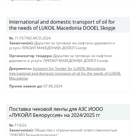
International and domestic transport of oil for
the needs of LUKOIL Macedonia DOOEL Skopje
№:
71.TK.TND.MCD.2024
Заказчик(и):
Друштво за трговиjа на нафтени деривати и
услуги ЛУКОИЛ МАКЕДОНИJА ДООЕЛ Скопjе
Организатор тендера:
Друштво за трговиjа на нафтени
деривати и услуги ЛУКОИЛ МАКЕДОНИJА ДООЕЛ Скопjе
Документы:
Invitation for Tender for LUKOIL Macedonia,
International and domestic transport of oil for the needs of LUKOIL
Macedonia
Прием заявок до:
07.08.2024
Поставка чековой ленты для АЗС ИООО
«ЛУКОЙЛ Белоруссия» на 2024/2025 гг
№:
T19/24
Заказчик(и):
Общество с ограниченной ответственностью
"ЛУКОЙЛ Белнефтепродукт"