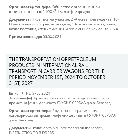
Организатор тендера:
Общество с ограниченной
ответственностью "ЛУКОЙЛ Белнефтепродукт"
Документы:
1 -Заявка на участие
,
2 -Анкета претендента
,
16-
Объявление об открытии тендера
,
13-Техническое задание,
базис поставки, спецификация и объемы ТРУ-чек лента 2024
Прием заявок до:
06.08.2024
THE TRANSPORTATION OF PETROLEUM
PRODUCTS IN INTERNATIONAL RAIL
TRANSPORT IN CARRIER WAGONS FOR THE
PERIOD NOVEMBER 1ST, 2024 TO OCTOBER
31ST, 2027
№:
78.TK.TND.SPLC.2024
Заказчик(и):
Друштво са ограниченом одговорноши за
промет нафтних деривата ЛУКОИЛ СЕРБИА д.о.о. Београд
Организатор тендера:
Друштво са ограниченом
одговорноши за промет нафтних деривата ЛУКОИЛ СЕРБИА
д.о.о. Београд
Документы:
Invitation to bid
,
Information on the tender
,
INSTRUCTION TO BIDDERS