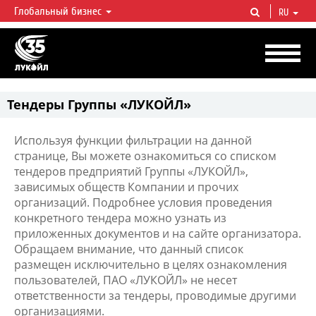
Глобальный бизнес
RU
ЛУКОЙЛ СЕГОДНЯ
ЛУКОЙЛ — одна из крупнейших вертикально интегрированных
нефтегазовых компаний в мире, на долю которой приходится более 2%
мировой добычи нефти и около 1% доказанных запасов углеводородов.
Тендеры Группы «ЛУКОЙЛ»
Используя функции фильтрации на данной
странице, Вы можете ознакомиться со списком
тендеров предприятий Группы «ЛУКОЙЛ»,
зависимых обществ Компании и прочих
организаций. Подробнее условия проведения
конкретного тендера можно узнать из
приложенных документов и на сайте организатора.
Обращаем внимание, что данный список
размещен исключительно в целях ознакомления
пользователей, ПАО «ЛУКОЙЛ» не несет
ответственности за тендеры, проводимые другими
организациями.