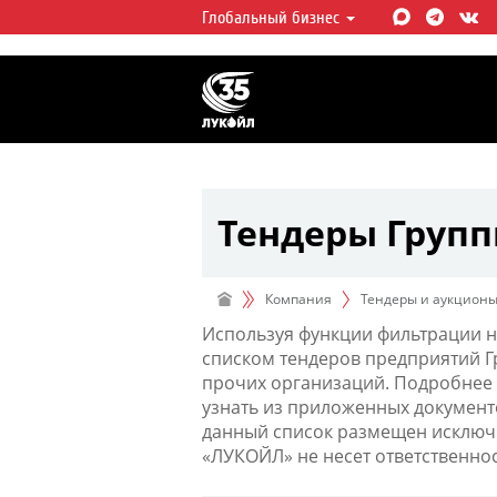
Глобальный бизнес
ЛУКОЙЛ СЕГОДНЯ
ЛУКОЙЛ — одна из крупнейших в
интегрированных нефтегазовых 
мире, на долю которой приходит
мировой добычи нефти и около 
запасов углеводородов.
Тендеры Груп
Компания
Тендеры и аукцион
Используя функции фильтрации н
списком тендеров предприятий 
прочих организаций. Подробнее 
узнать из приложенных документ
данный список размещен исключи
«ЛУКОЙЛ» не несет ответственно