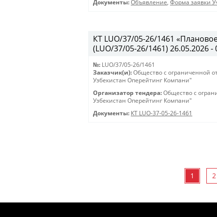
Документы:
Объявление
,
Форма заявки Уч
КТ LUO/37/05-26/1461 «Планово
(LUO/37/05-26/1461) 26.05.2026 - 
№:
LUO/37/05-26/1461
Заказчик(и):
Общество с ограниченной о
Узбекистан Оперейтинг Компани"
Организатор тендера:
Общество с огран
Узбекистан Оперейтинг Компани"
Документы:
КТ LUO-37-05-26-1461
1
2