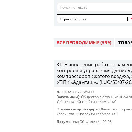
Страна-регион
ВСЕ ПРОВОДИМЫЕ
(539)
ТОВА
КТ: Выполнение работ по замен
контроля и управления для мод
компрессоров сжатого воздуха,
УППК «Адамташ»» (LUO/53/07-26/1
№:
LUO/53/07-26/1477
Заказчик(и):
Общество с ограниченной о
Узбекистан Оперейтинг Компани"
Организатор тендера:
Общество с огран
Узбекистан Оперейтинг Компани"
Документы:
Объявление 05.08