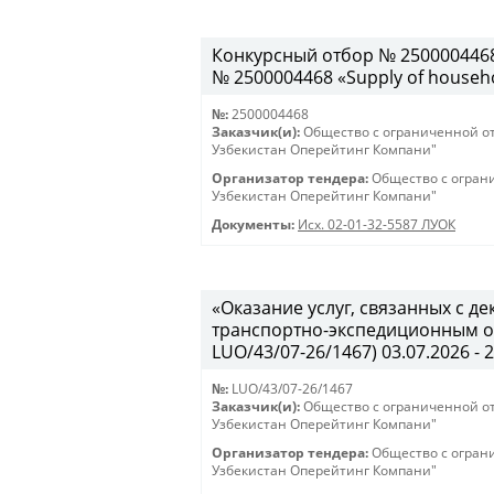
Конкурсный отбор № 2500004468 
№ 2500004468 «Supply of househo
№:
2500004468
Заказчик(и):
Общество с ограниченной о
Узбекистан Оперейтинг Компани"
Организатор тендера:
Общество с огран
Узбекистан Оперейтинг Компани"
Документы:
Исх. 02-01-32-5587 ЛУОК
«Оказание услуг, связанных с 
транспортно-экспедиционным об
LUO/43/07-26/1467) 03.07.2026 - 
№:
LUO/43/07-26/1467
Заказчик(и):
Общество с ограниченной о
Узбекистан Оперейтинг Компани"
Организатор тендера:
Общество с огран
Узбекистан Оперейтинг Компани"