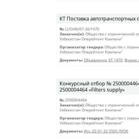
КТ Поставка автотранспортных ср
№:
LUO/46/07-26/1470
Заказчик(и):
Общество с ограниченной о
Узбекистан Оперейтинг Компани"
Организатор тендера:
Общество с огран
Узбекистан Оперейтинг Компани"
Документы:
Объявление_КТ 1470
,
Форма з
Конкурсный отбор № 2500004464 
2500004464 «Filters supply»
№:
2500004464
Заказчик(и):
Общество с ограниченной о
Узбекистан Оперейтинг Компани"
Организатор тендера:
Общество с огран
Узбекистан Оперейтинг Компани"
Документы:
Исх. 02-01-32-5565 ЛУОК