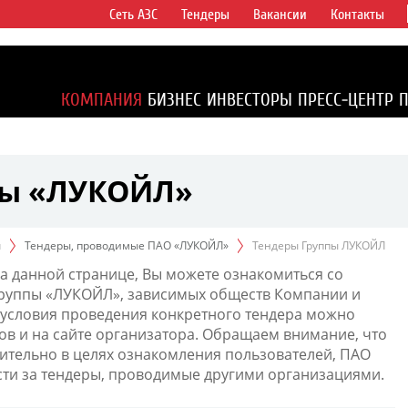
Сеть АЗС
Тендеры
Вакансии
Контакты
ертикально
компаний в
ся более 2%
КОМПАНИЯ
БИЗНЕС
ИНВЕСТОРЫ
ПРЕСС-ЦЕНТР
1% доказанных
пы «ЛУКОЙЛ»
ы
Тендеры, проводимые ПАО «ЛУКОЙЛ»
Тендеры Группы ЛУКОЙЛ
а данной странице, Вы можете ознакомиться со
Группы «ЛУКОЙЛ», зависимых обществ Компании и
условия проведения конкретного тендера можно
ов и на сайте организатора. Обращаем внимание, что
тельно в целях ознакомления пользователей, ПАО
сти за тендеры, проводимые другими организациями.