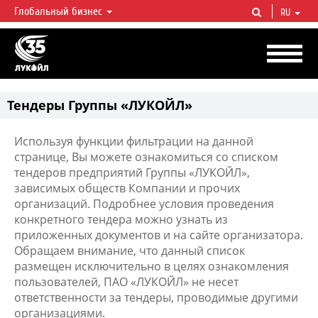
Глобальный бизнес
RU
ЛУКОЙЛ СЕГОДНЯ
ЛУКОЙЛ — одна из крупнейших вертикально интегрированных
нефтегазовых компаний в мире, на долю которой приходится более 2%
мировой добычи нефти и около 1% доказанных запасов углеводородов.
Тендеры Группы «ЛУКОЙЛ»
Используя функции фильтрации на данной
странице, Вы можете ознакомиться со списком
тендеров предприятий Группы «ЛУКОЙЛ»,
зависимых обществ Компании и прочих
организаций. Подробнее условия проведения
конкретного тендера можно узнать из
приложенных документов и на сайте организатора.
Обращаем внимание, что данный список
размещен исключительно в целях ознакомления
пользователей, ПАО «ЛУКОЙЛ» не несет
ответственности за тендеры, проводимые другими
организациями.