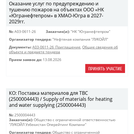
Оказание услуг по предупреждению и
тушению пожаров на объектах ООО «НК
«Югранефтепром» в ХМАО-Югра в 2027-
2029гг.
№:
A03-0611-26
Заказчик(и):
"НК "Югранефтепром"
Организатор тендера:
"Нефтяная компания "ЛУКОЙЛ"
Документы:
A03-0611-26_Приглашение
,
Общие сведения об
объекте и предмете тендера
Прием заявок до:
13.08.2026
ПРИНЯТЬ УЧАСТИЕ
КО: Поставка материалов для ТВС
(2500004443) / Supply of materials for heating
and water supplying (2500004443)
№:
2500004443
Заказчик(и):
Общество с ограниченной ответственностью
"ЛУКОЙЛ Узбекистан Оперейтинг Компани"
Организатор тендера:
Общество с ограниченной