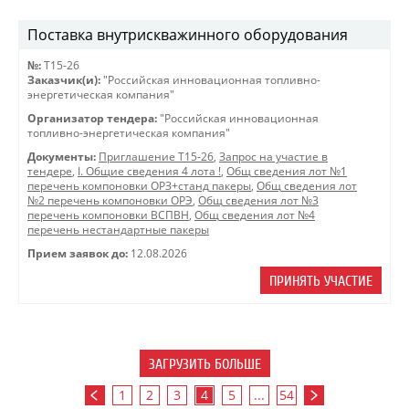
Поставка внутрискважинного оборудования
№:
Т15-26
Заказчик(и):
"Российская инновационная топливно-
энергетическая компания"
Организатор тендера:
"Российская инновационная
топливно-энергетическая компания"
Документы:
Приглашение Т15-26
,
Запрос на участие в
тендере
,
I. Общие сведения 4 лота !
,
Общ сведения лот №1
перечень компоновки ОРЗ+станд пакеры
,
Общ сведения лот
№2 перечень компоновки ОРЭ
,
Общ сведения лот №3
перечень компоновки ВСПВН
,
Общ сведения лот №4
перечень нестандартные пакеры
Прием заявок до:
12.08.2026
ПРИНЯТЬ УЧАСТИЕ
ЗАГРУЗИТЬ БОЛЬШЕ
1
2
3
4
5
...
54