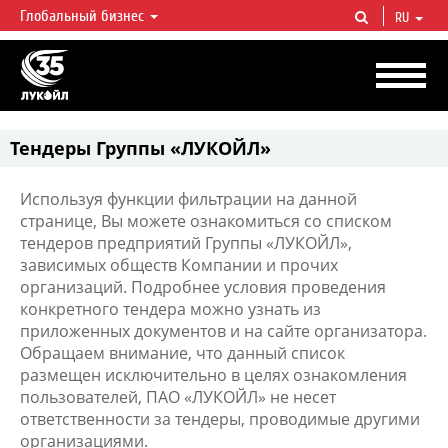
Глобальный бизнес
RU
ЛУКОЙЛ СЕГОДНЯ
ЛУКОЙЛ — одна из крупнейших вертикально интегрированных
нефтегазовых компаний в мире, на долю которой приходится более 2%
мировой добычи нефти и около 1% доказанных запасов углеводородов.
Тендеры Группы «ЛУКОЙЛ»
Используя функции фильтрации на данной
странице, Вы можете ознакомиться со списком
тендеров предприятий Группы «ЛУКОЙЛ»,
зависимых обществ Компании и прочих
организаций. Подробнее условия проведения
конкретного тендера можно узнать из
приложенных документов и на сайте организатора.
Обращаем внимание, что данный список
размещен исключительно в целях ознакомления
пользователей, ПАО «ЛУКОЙЛ» не несет
ответственности за тендеры, проводимые другими
организациями.