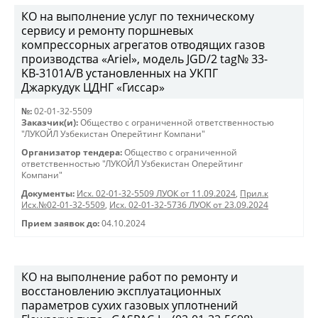
КО на выполнение услуг по техническому
сервису и ремонту поршневых
компрессорных агрегатов отводящих газов
производства «Ariel», модель JGD/2 tag№ 33-
KB-3101А/B установленных на УКПГ
Джаркудук ЦДНГ «Гиссар»
№:
02-01-32-5509
Заказчик(и):
Общество с ограниченной ответственностью
"ЛУКОЙЛ Узбекистан Оперейтинг Компани"
Организатор тендера:
Общество с ограниченной
ответственностью "ЛУКОЙЛ Узбекистан Оперейтинг
Компани"
Документы:
Исх. 02-01-32-5509 ЛУОК от 11.09.2024
,
Прил.к
Исх.№02-01-32-5509
,
Исх. 02-01-32-5736 ЛУОК от 23.09.2024
Прием заявок до:
04.10.2024
КО на выполнение работ по ремонту и
восстановлению эксплуатационных
параметров сухих газовых уплотнений