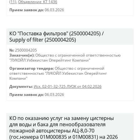
(11)
,
Объявление_КТ 1436
Прием заявок до:
06.03.2026
КО "Поставка фильтров" (2500004205) /
Supply of filter (2500004205)
№:
2500004205
Заказчик(и):
Общество с ограниченной ответственностью
"ЛУКОЙЛ Узбекистан Оперейтинг Компани"
Организатор тендера:
Общество с ограниченной
ответственностью "ЛУКОЙЛ Узбекистан Оперейтинг
Компани"
Документы:
Исх. 02-01-32-725 ЛУОК от 04.02.2026
Прием заявок до:
06.03.2026
КО по оказанию услуг на замену цистерны
для воды и бака для пенообразователя
пожарной автоцистерны АЦ-8,0-70
(гос.номера 01М000835 и 01М00831) на 2026