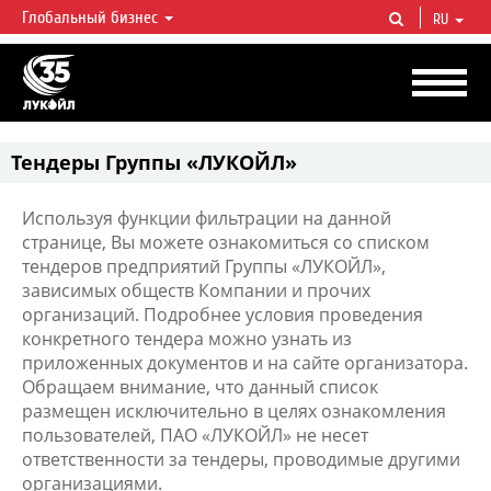
Глобальный бизнес
RU
ЛУКОЙЛ СЕГОДНЯ
ЛУКОЙЛ — одна из крупнейших вертикально интегрированных
нефтегазовых компаний в мире, на долю которой приходится более 2%
мировой добычи нефти и около 1% доказанных запасов углеводородов.
Тендеры Группы «ЛУКОЙЛ»
Используя функции фильтрации на данной
странице, Вы можете ознакомиться со списком
тендеров предприятий Группы «ЛУКОЙЛ»,
зависимых обществ Компании и прочих
организаций. Подробнее условия проведения
конкретного тендера можно узнать из
приложенных документов и на сайте организатора.
Обращаем внимание, что данный список
размещен исключительно в целях ознакомления
пользователей, ПАО «ЛУКОЙЛ» не несет
ответственности за тендеры, проводимые другими
организациями.