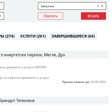
Заказчик
Сбросить
ИСКАТЬ
РЫ
(274)
УСЛУГИ
(261)
ЗАВЕРШИВШИЕСЯ
(64)
л енергетски пијалок, Мегле, Дуо
тени деривати и услуги ЛУКОИЛ
jа на нафтени деривати и услуги
Прием заявок до:
26.09.2024
 брендот Тепелине