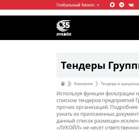
Глобальный бизнес
ЛУКОЙЛ СЕГОДНЯ
ЛУКОЙЛ — одна из крупнейших в
интегрированных нефтегазовых 
мире, на долю которой приходит
мировой добычи нефти и около 
запасов углеводородов.
Тендеры Груп
Компания
Тендеры и аукцион
Используя функции фильтрации н
списком тендеров предприятий 
прочих организаций. Подробнее 
узнать из приложенных документ
данный список размещен исключи
«ЛУКОЙЛ» не несет ответственно