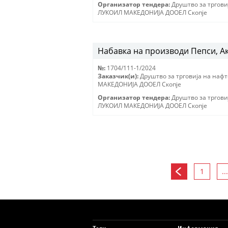
Организатор тендера:
Друштво за тргови
ЛУКОИЛ МАКЕДОНИJА ДООЕЛ Скопjе
Набавка на производи Пепси, А
№:
1704/111-1/2024
Заказчик(и):
Друштво за трговиjа на наф
МАКЕДОНИJА ДООЕЛ Скопjе
Организатор тендера:
Друштво за тргови
ЛУКОИЛ МАКЕДОНИJА ДООЕЛ Скопjе
1
...