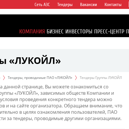
Сеть АЗС
Тендеры
Вакансии
Контакты
ертикально
компаний в
ся более 2%
КОМПАНИЯ
БИЗНЕС
ИНВЕСТОРЫ
ПРЕСС-ЦЕНТР
1% доказанных
пы «ЛУКОЙЛ»
ы
Тендеры, проводимые ПАО «ЛУКОЙЛ»
Тендеры Группы ЛУКОЙЛ
а данной странице, Вы можете ознакомиться со
Группы «ЛУКОЙЛ», зависимых обществ Компании и
условия проведения конкретного тендера можно
ов и на сайте организатора. Обращаем внимание, что
тельно в целях ознакомления пользователей, ПАО
сти за тендеры, проводимые другими организациями.