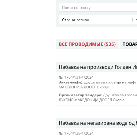
Страна-регион
ВСЕ ПРОВОДИМЫЕ
(535)
ТОВА
Набавка на производи Голден Иг
№:
1704/131-1/2024
Заказчик(и):
Друштво за трговиjа на наф
МАКЕДОНИJА ДООЕЛ Скопjе
Организатор тендера:
Друштво за тргови
ЛУКОИЛ МАКЕДОНИJА ДООЕЛ Скопjе
Набавка на негазирана вода од
№:
1704/128-1/2024