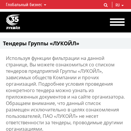
Глобальный бизнес
RU
ЛУКОЙЛ СЕГОДНЯ
ЛУКОЙЛ — одна из крупнейших вертикально интегрированных
нефтегазовых компаний в мире, на долю которой приходится более 2%
мировой добычи нефти и около 1% доказанных запасов углеводородов.
Тендеры Группы «ЛУКОЙЛ»
Используя функции фильтрации на данной
странице, Вы можете ознакомиться со списком
тендеров предприятий Группы «ЛУКОЙЛ»,
зависимых обществ Компании и прочих
организаций. Подробнее условия проведения
конкретного тендера можно узнать из
приложенных документов и на сайте организатора.
Обращаем внимание, что данный список
размещен исключительно в целях ознакомления
пользователей, ПАО «ЛУКОЙЛ» не несет
ответственности за тендеры, проводимые другими
организациями.