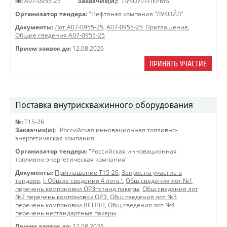
№:
A07-0955-25
Заказчик(и):
"ЛУКОЙЛ-ПЕРМЬ"
Организатор тендера:
"Нефтяная компания "ЛУКОЙЛ"
Документы:
Лот A07-0955-25
,
A07-0955-25_Приглашение
,
Общие сведения A07-0955-25
Прием заявок до:
12.08.2026
ПРИНЯТЬ УЧАСТИЕ
Поставка внутрискважинного оборудования
№:
Т15-26
Заказчик(и):
"Российская инновационная топливно-
энергетическая компания"
Организатор тендера:
"Российская инновационная
топливно-энергетическая компания"
Документы:
Приглашение Т15-26
,
Запрос на участие в
тендере
,
I. Общие сведения 4 лота !
,
Общ сведения лот №1
перечень компоновки ОРЗ+станд пакеры
,
Общ сведения лот
№2 перечень компоновки ОРЭ
,
Общ сведения лот №3
перечень компоновки ВСПВН
,
Общ сведения лот №4
перечень нестандартные пакеры
Прием заявок до:
12.08.2026