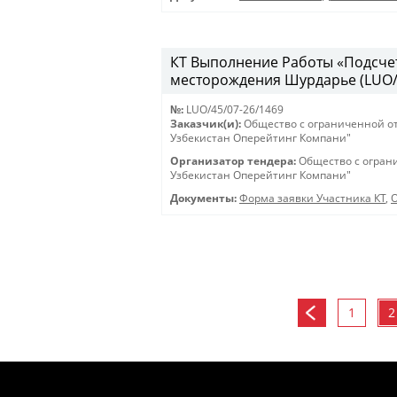
КТ Выполнение Работы «Подсчет
месторождения Шурдарье (LUO/45
№:
LUO/45/07-26/1469
Заказчик(и):
Общество с ограниченной о
Узбекистан Оперейтинг Компани"
Организатор тендера:
Общество с огран
Узбекистан Оперейтинг Компани"
Документы:
Форма заявки Участника КТ
,
О
1
2