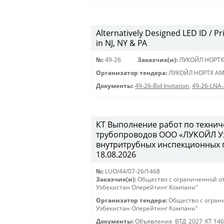
Alternatively Designed LED ID / Pri
in NJ, NY & PA
№:
49-26
Заказчик(и):
ЛУКОЙЛ НОРТХ
Организатор тендера:
ЛУКОЙЛ НОРТХ АМ
Документы:
49-26-Bid Invitation
,
49-26-LNA
КТ Выполнение работ по техни
трубопроводов ООО «ЛУКОЙЛ Уз
внутритрубных инспекционных пр
18.08.2026
№:
LUO/44/07-26/1468
Заказчик(и):
Общество с ограниченной о
Узбекистан Оперейтинг Компани"
Организатор тендера:
Общество с огран
Узбекистан Оперейтинг Компани"
Документы:
Объявление_ВТД_2027_КТ 14