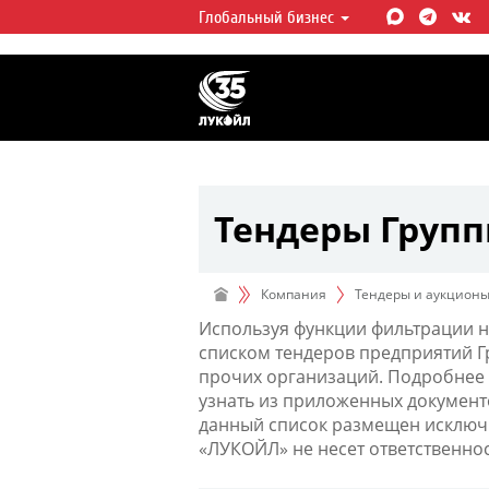
Глобальный бизнес
ЛУКОЙЛ СЕГОДНЯ
ЛУКОЙЛ — одна из крупнейших в
интегрированных нефтегазовых 
мире, на долю которой приходит
мировой добычи нефти и около 
запасов углеводородов.
Тендеры Груп
Компания
Тендеры и аукцион
Используя функции фильтрации н
списком тендеров предприятий 
прочих организаций. Подробнее 
узнать из приложенных документ
данный список размещен исключи
«ЛУКОЙЛ» не несет ответственно