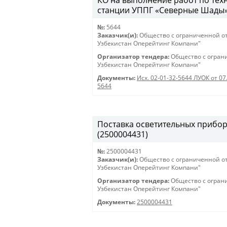
КО на выполнение работ по те
станции УППГ «Северные Шады» 28
№:
5644
Заказчик(и):
Общество с ограниченной о
Узбекистан Оперейтинг Компани"
Организатор тендера:
Общество с огран
Узбекистан Оперейтинг Компани"
Документы:
Исх. 02-01-32-5644 ЛУОК от 07
5644
Поставка осветительных приборов 
(2500004431)
№:
2500004431
Заказчик(и):
Общество с ограниченной о
Узбекистан Оперейтинг Компани"
Организатор тендера:
Общество с огран
Узбекистан Оперейтинг Компани"
Документы:
2500004431