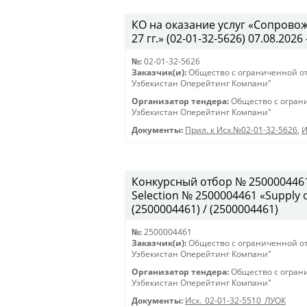
КО на оказание услуг «Сопрово
27 гг.» (02-01-32-5626) 07.08.2026 
№:
02-01-32-5626
Заказчик(и):
Общество с ограниченной о
Узбекистан Оперейтинг Компани"
Организатор тендера:
Общество с огран
Узбекистан Оперейтинг Компани"
Документы:
Прил. к Исх.№02-01-32-5626
,
И
Конкурсный отбор № 2500004461
Selection № 2500004461 «Supply of
(2500004461) / (2500004461)
№:
2500004461
Заказчик(и):
Общество с ограниченной о
Узбекистан Оперейтинг Компани"
Организатор тендера:
Общество с огран
Узбекистан Оперейтинг Компани"
Документы:
Исх._02-01-32-5510_ЛУОК