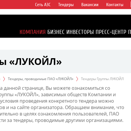
Сеть АЗС
Тендеры
Вакансии
Контакты
ертикально
компаний в
ся более 2%
КОМПАНИЯ
БИЗНЕС
ИНВЕСТОРЫ
ПРЕСС-ЦЕНТР
1% доказанных
пы «ЛУКОЙЛ»
ы
Тендеры, проводимые ПАО «ЛУКОЙЛ»
Тендеры Группы ЛУКОЙЛ
а данной странице, Вы можете ознакомиться со
Группы «ЛУКОЙЛ», зависимых обществ Компании и
условия проведения конкретного тендера можно
ов и на сайте организатора. Обращаем внимание, что
тельно в целях ознакомления пользователей, ПАО
сти за тендеры, проводимые другими организациями.