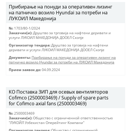
Прибирање на понуди за оперативен лизинг
на патничко возило Hyundai за потреби на
ЛУКОИЛ Македонија
№:
1703/80-1/2024
Заказчик(и):
Друштво за трговиjа на нафтени деривати и
услуги ЛУКОИЛ МАКЕДОНИJА ДООЕЛ Скопjе
Организатор тендера:
Друштво за трговиjа на нафтени
деривати и услуги ЛУКОИЛ МАКЕДОНИJА ДООЕЛ Скопjе
Документы:
Прибирање на понуди за оперативен лизинг на
патничко возило Hyundai за потреби на ЛУКОИЛ Македонија
Прием заявок до:
04.09.2024
КО Поставка ЗИП для осевых вентиляторов
Cofimco (2500003469) / Supply of spare parts
for Cofimco axial fans (2500003469)
№:
2500003469
Заказчик(и):
Общество с ограниченной ответственностью
"ЛУКОЙЛ Узбекистан Оперейтинг Компани"
Организатор тендера:
Общество с ограниченной