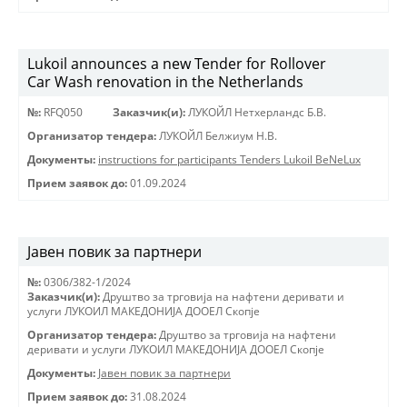
Lukoil announces a new Tender for Rollover
Car Wash renovation in the Netherlands
№:
RFQ050
Заказчик(и):
ЛУКОЙЛ Нетхерландс Б.В.
Организатор тендера:
ЛУКОЙЛ Белжиум Н.В.
Документы:
instructions for participants Tenders Lukoil BeNeLux
Прием заявок до:
01.09.2024
Јавен повик за партнери
№:
0306/382-1/2024
Заказчик(и):
Друштво за трговиjа на нафтени деривати и
услуги ЛУКОИЛ МАКЕДОНИJА ДООЕЛ Скопjе
Организатор тендера:
Друштво за трговиjа на нафтени
деривати и услуги ЛУКОИЛ МАКЕДОНИJА ДООЕЛ Скопjе
Документы:
Јавен повик за партнери
Прием заявок до:
31.08.2024