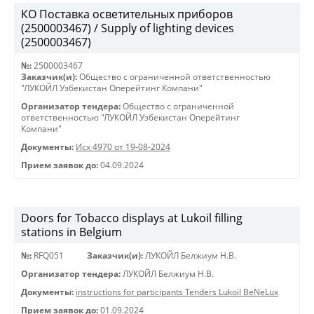
КО Поставка осветительных приборов
(2500003467) / Supply of lighting devices
(2500003467)
№:
2500003467
Заказчик(и):
Общество с ограниченной ответственностью
"ЛУКОЙЛ Узбекистан Оперейтинг Компани"
Организатор тендера:
Общество с ограниченной
ответственностью "ЛУКОЙЛ Узбекистан Оперейтинг
Компани"
Документы:
Исх 4970 от 19-08-2024
Прием заявок до:
04.09.2024
Doors for Tobacco displays at Lukoil filling
stations in Belgium
№:
RFQ051
Заказчик(и):
ЛУКОЙЛ Белжиум Н.В.
Организатор тендера:
ЛУКОЙЛ Белжиум Н.В.
Документы:
instructions for participants Tenders Lukoil BeNeLux
Прием заявок до:
01.09.2024