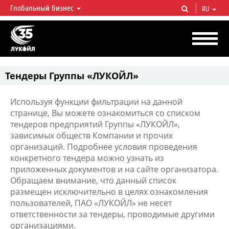
Глобальный бизнес
RU
ЛУКОЙЛ СЕГОДНЯ
ЛУКОЙЛ — одна из крупнейших вертикально интегрированных
нефтегазовых компаний в мире, на долю которой приходится более 2%
мировой добычи нефти и около 1% доказанных запасов углеводородов.
Тендеры Группы «ЛУКОЙЛ»
Используя функции фильтрации на данной
странице, Вы можете ознакомиться со списком
тендеров предприятий Группы «ЛУКОЙЛ»,
зависимых обществ Компании и прочих
организаций. Подробнее условия проведения
конкретного тендера можно узнать из
приложенных документов и на сайте организатора.
Обращаем внимание, что данный список
размещен исключительно в целях ознакомления
пользователей, ПАО «ЛУКОЙЛ» не несет
ответственности за тендеры, проводимые другими
организациями.