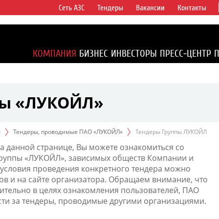
Сеть АЗС
Тендеры
Вакансии
Контакты
ертикально
компаний в
ся более 2%
КОМПАНИЯ
БИЗНЕС
ИНВЕСТОРЫ
ПРЕСС-ЦЕНТР
1% доказанных
пы «ЛУКОЙЛ»
ы
Тендеры, проводимые ПАО «ЛУКОЙЛ»
Тендеры Группы ЛУКОЙЛ
а данной странице, Вы можете ознакомиться со
Группы «ЛУКОЙЛ», зависимых обществ Компании и
условия проведения конкретного тендера можно
ов и на сайте организатора. Обращаем внимание, что
тельно в целях ознакомления пользователей, ПАО
сти за тендеры, проводимые другими организациями.