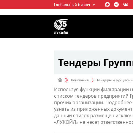
Глобальный бизнес
ЛУКОЙЛ СЕГОДНЯ
ЛУКОЙЛ — одна из крупнейших в
интегрированных нефтегазовых 
мире, на долю которой приходит
мировой добычи нефти и около 
запасов углеводородов.
Тендеры Груп
Компания
Тендеры и аукцион
Используя функции фильтрации н
списком тендеров предприятий 
прочих организаций. Подробнее 
узнать из приложенных документ
данный список размещен исключи
«ЛУКОЙЛ» не несет ответственно