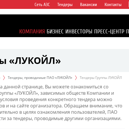
Сеть АЗС
Тендеры
Вакансии
Контакты
ертикально
компаний в
ся более 2%
КОМПАНИЯ
БИЗНЕС
ИНВЕСТОРЫ
ПРЕСС-ЦЕНТР
1% доказанных
пы «ЛУКОЙЛ»
ы
Тендеры, проводимые ПАО «ЛУКОЙЛ»
Тендеры Группы ЛУКОЙЛ
а данной странице, Вы можете ознакомиться со
Группы «ЛУКОЙЛ», зависимых обществ Компании и
условия проведения конкретного тендера можно
ов и на сайте организатора. Обращаем внимание, что
тельно в целях ознакомления пользователей, ПАО
сти за тендеры, проводимые другими организациями.