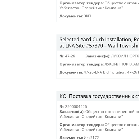
Организатор тендера:
Общество с огран
Узбекистан Оперейтинг Компани"
Документы:
ЗКП
Selected Yard Curb Installation, 
at LNA Site #57370 – Wall Townshi
№:
47-26
Заказчик(и):
ЛУКОЙЛ НОРТХ
Организатор тендера:
ЛУКОЙЛ НОРТХ АМ
Документы:
47-26-LNA Bid Invitation
,
47-26
КО: Поставка государственных с
№:
2500004426
Заказчик(и):
Общество с ограниченной о
Узбекистан Оперейтинг Компани"
Организатор тендера:
Общество с огран
Узбекистан Оперейтинг Компани"
Документы:
Исх5172