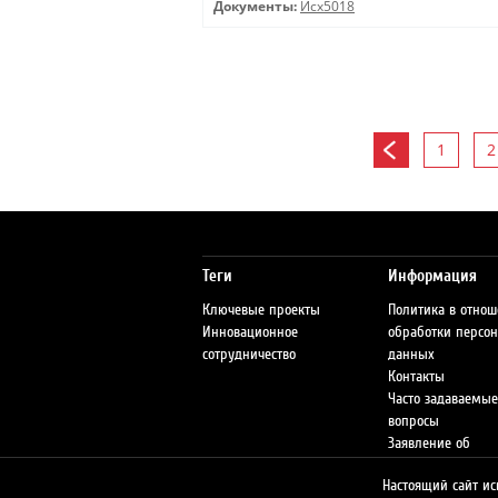
Документы:
Исх5018
1
2
Теги
Информация
Ключевые проекты
Политика в отно
Инновационное
обработки персо
сотрудничество
данных
Контакты
Часто задаваемые
вопросы
Заявление об
ответственности
Настоящий сайт ис
Сеть АЗС