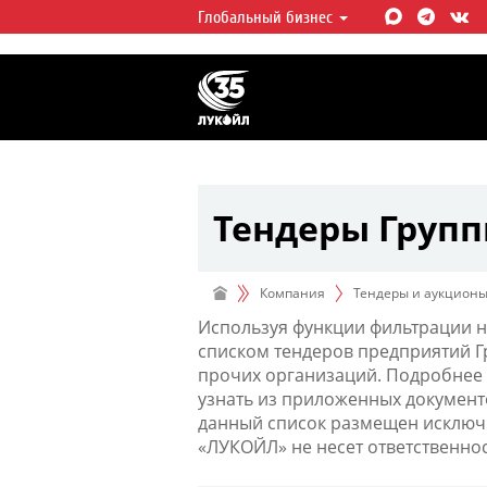
Глобальный бизнес
ЛУКОЙЛ СЕГОДНЯ
ЛУКОЙЛ — одна из крупнейших в
интегрированных нефтегазовых 
мире, на долю которой приходит
мировой добычи нефти и около 
запасов углеводородов.
Тендеры Груп
Компания
Тендеры и аукцион
Используя функции фильтрации н
списком тендеров предприятий 
прочих организаций. Подробнее 
узнать из приложенных документ
данный список размещен исключи
«ЛУКОЙЛ» не несет ответственно