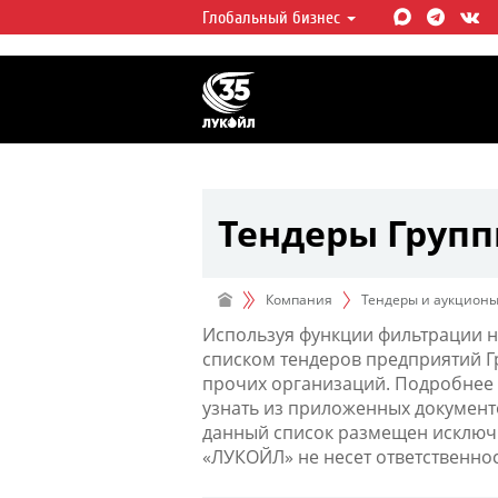
Глобальный бизнес
ЛУКОЙЛ СЕГОДНЯ
ЛУКОЙЛ — одна из крупнейших в
интегрированных нефтегазовых 
мире, на долю которой приходит
мировой добычи нефти и около 
запасов углеводородов.
Тендеры Груп
Компания
Тендеры и аукцион
Используя функции фильтрации н
списком тендеров предприятий 
прочих организаций. Подробнее 
узнать из приложенных документ
данный список размещен исключи
«ЛУКОЙЛ» не несет ответственно