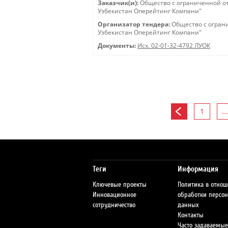
Заказчик(и):
Общество с ограниченной о
Узбекистан Оперейтинг Компани"
Организатор тендера:
Общество с огран
Узбекистан Оперейтинг Компани"
Документы:
Исх. 02-01-32-4792 ЛУОК
1
...
Теги
Информация
Ключевые проекты
Политика в отно
Инновационное
обработки персо
сотрудничество
данных
Контакты
Часто задаваемые