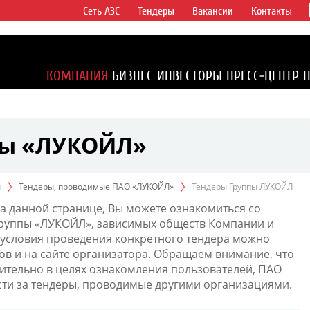
Сеть АЗС
Тендеры
Вакансии
Контакты
ертикально
компаний в
ся более 2%
КОМПАНИЯ
БИЗНЕС
ИНВЕСТОРЫ
ПРЕСС-ЦЕНТР
1% доказанных
пы «ЛУКОЙЛ»
ы
Тендеры, проводимые ПАО «ЛУКОЙЛ»
Тендеры Группы ЛУКОЙЛ
а данной странице, Вы можете ознакомиться со
Группы «ЛУКОЙЛ», зависимых обществ Компании и
условия проведения конкретного тендера можно
ов и на сайте организатора. Обращаем внимание, что
тельно в целях ознакомления пользователей, ПАО
сти за тендеры, проводимые другими организациями.