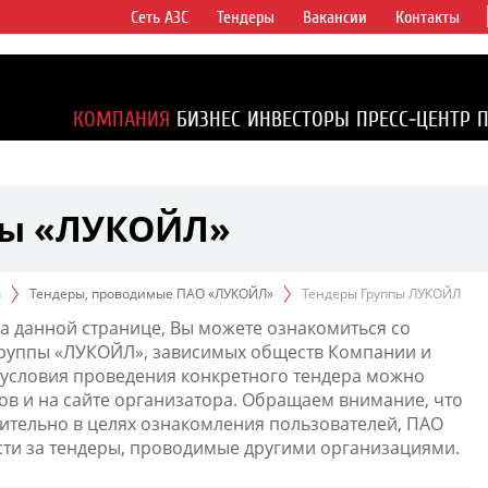
Сеть АЗС
Тендеры
Вакансии
Контакты
ертикально
компаний в
ся более 2%
КОМПАНИЯ
БИЗНЕС
ИНВЕСТОРЫ
ПРЕСС-ЦЕНТР
1% доказанных
пы «ЛУКОЙЛ»
ы
Тендеры, проводимые ПАО «ЛУКОЙЛ»
Тендеры Группы ЛУКОЙЛ
а данной странице, Вы можете ознакомиться со
Группы «ЛУКОЙЛ», зависимых обществ Компании и
условия проведения конкретного тендера можно
ов и на сайте организатора. Обращаем внимание, что
тельно в целях ознакомления пользователей, ПАО
сти за тендеры, проводимые другими организациями.