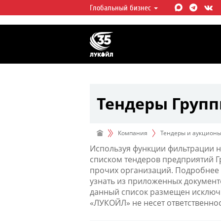
Глобальный бизнес
ЛУКОЙЛ СЕГОДНЯ
ЛУКОЙЛ — одна из крупнейших в
интегрированных нефтегазовых 
мире, на долю которой приходит
мировой добычи нефти и около 
запасов углеводородов.
Тендеры Груп
Компания
Тендеры и аукцион
Используя функции фильтрации н
списком тендеров предприятий 
прочих организаций. Подробнее 
узнать из приложенных документ
данный список размещен исключи
«ЛУКОЙЛ» не несет ответственно