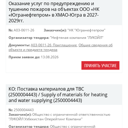
Оказание услуг по предупреждению и
тушению пожаров на объектах ООО «НК
«Югранефтепром» в ХМАО-Югра в 2027-
2029гг.
№:
A03-0611-26
Заказчик(и):
"НК "Югранефтепром"
Организатор тендера:
"Нефтяная компания "ЛУКОЙЛ"
Документы:
A03-0611-26_Приглашение
,
Общие сведения об
объекте и предмете тендера
Прием заявок до:
13.08.2026
ПРИНЯТЬ УЧАСТИЕ
КО: Поставка материалов для ТВС
(2500004443) / Supply of materials for heating
and water supplying (2500004443)
№:
2500004443
Заказчик(и):
Общество с ограниченной ответственностью
"ЛУКОЙЛ Узбекистан Оперейтинг Компани"
Организатор тендера:
Общество с ограниченной