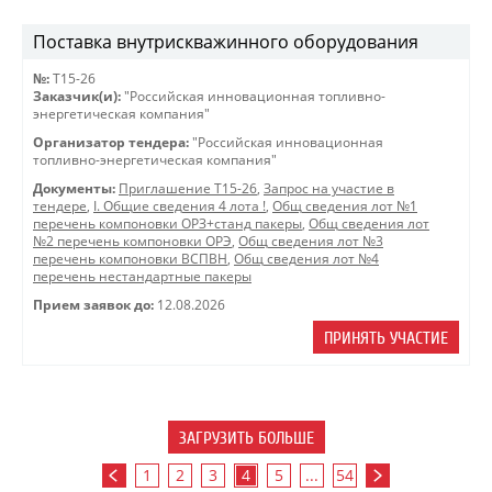
Поставка внутрискважинного оборудования
№:
Т15-26
Заказчик(и):
"Российская инновационная топливно-
энергетическая компания"
Организатор тендера:
"Российская инновационная
топливно-энергетическая компания"
Документы:
Приглашение Т15-26
,
Запрос на участие в
тендере
,
I. Общие сведения 4 лота !
,
Общ сведения лот №1
перечень компоновки ОРЗ+станд пакеры
,
Общ сведения лот
№2 перечень компоновки ОРЭ
,
Общ сведения лот №3
перечень компоновки ВСПВН
,
Общ сведения лот №4
перечень нестандартные пакеры
Прием заявок до:
12.08.2026
ПРИНЯТЬ УЧАСТИЕ
ЗАГРУЗИТЬ БОЛЬШЕ
1
2
3
4
5
...
54