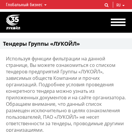
Глобальный бизнес
RU
ЛУКОЙЛ СЕГОДНЯ
ЛУКОЙЛ — одна из крупнейших вертикально интегрированных
нефтегазовых компаний в мире, на долю которой приходится более 2%
мировой добычи нефти и около 1% доказанных запасов углеводородов.
Тендеры Группы «ЛУКОЙЛ»
Используя функции фильтрации на данной
странице, Вы можете ознакомиться со списком
тендеров предприятий Группы «ЛУКОЙЛ»,
зависимых обществ Компании и прочих
организаций. Подробнее условия проведения
конкретного тендера можно узнать из
приложенных документов и на сайте организатора.
Обращаем внимание, что данный список
размещен исключительно в целях ознакомления
пользователей, ПАО «ЛУКОЙЛ» не несет
ответственности за тендеры, проводимые другими
организациями.