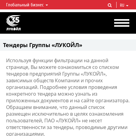
Глобальный бизнес
RU
ЛУКОЙЛ СЕГОДНЯ
ЛУКОЙЛ — одна из крупнейших вертикально интегрированных
нефтегазовых компаний в мире, на долю которой приходится более 2%
мировой добычи нефти и около 1% доказанных запасов углеводородов.
Тендеры Группы «ЛУКОЙЛ»
Используя функции фильтрации на данной
странице, Вы можете ознакомиться со списком
тендеров предприятий Группы «ЛУКОЙЛ»,
зависимых обществ Компании и прочих
организаций. Подробнее условия проведения
конкретного тендера можно узнать из
приложенных документов и на сайте организатора.
Обращаем внимание, что данный список
размещен исключительно в целях ознакомления
пользователей, ПАО «ЛУКОЙЛ» не несет
ответственности за тендеры, проводимые другими
организациями.