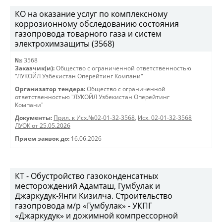
КО на оказание услуг по комплексному
коррозионному обследованию состояния
газопровода товарного газа и систем
электрохимзащиты (3568)
№:
3568
Заказчик(и):
Общество с ограниченной ответственностью
"ЛУКОЙЛ Узбекистан Оперейтинг Компани"
Организатор тендера:
Общество с ограниченной
ответственностью "ЛУКОЙЛ Узбекистан Оперейтинг
Компани"
Документы:
Прил. к Исх.№02-01-32-3568
,
Исх. 02-01-32-3568
ЛУОК от 25.05.2026
Прием заявок до:
16.06.2026
КТ - Обустройство газоконденсатных
месторождений Адамташ, Гумбулак и
Джаркудук-Янги Кизилча. Строительство
газопровода м/р «Гумбулак» - УКПГ
«Джаркудук» и дожимной компрессорной