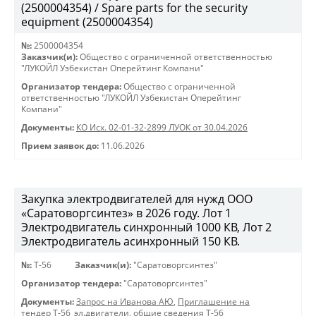
(2500004354) / Spare parts for the security
equipment (2500004354)
№:
2500004354
Заказчик(и):
Общество с ограниченной ответственностью
"ЛУКОЙЛ Узбекистан Оперейтинг Компани"
Организатор тендера:
Общество с ограниченной
ответственностью "ЛУКОЙЛ Узбекистан Оперейтинг
Компани"
Документы:
КО Исх. 02-01-32-2899 ЛУОК от 30.04.2026
Прием заявок до:
11.06.2026
Закупка электродвигателей для нужд ООО
«Саратоворгсинтез» в 2026 году. Лот 1
Электродвигатель синхронный 1000 КВ, Лот 2
Электродвигатель асинхронный 150 КВ.
№:
Т-56
Заказчик(и):
"Саратоворгсинтез"
Организатор тендера:
"Саратоворгсинтез"
Документы:
Запрос на Иванова АЮ
,
Приглашение на
тендер Т-56_эл.двигатели
,
общие сведения Т-56