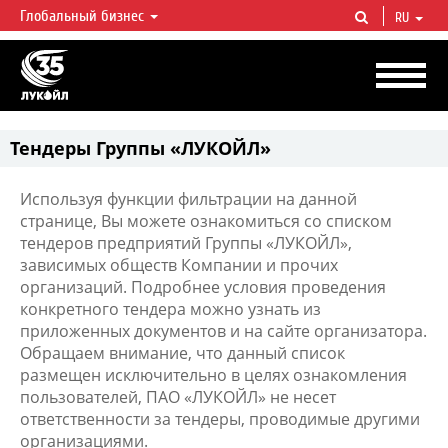
Глобальный бизнес
RU
ЛУКОЙЛ СЕГОДНЯ
ЛУКОЙЛ — одна из крупнейших вертикально интегрированных
нефтегазовых компаний в мире, на долю которой приходится более 2%
мировой добычи нефти и около 1% доказанных запасов углеводородов.
Тендеры Группы «ЛУКОЙЛ»
Используя функции фильтрации на данной
странице, Вы можете ознакомиться со списком
тендеров предприятий Группы «ЛУКОЙЛ»,
зависимых обществ Компании и прочих
организаций. Подробнее условия проведения
конкретного тендера можно узнать из
приложенных документов и на сайте организатора.
Обращаем внимание, что данный список
размещен исключительно в целях ознакомления
пользователей, ПАО «ЛУКОЙЛ» не несет
ответственности за тендеры, проводимые другими
организациями.