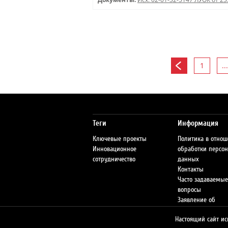
1
...
Теги
Информация
Ключевые проекты
Политика в отно
Инновационное
обработки персо
сотрудничество
данных
Контакты
Часто задаваемые
вопросы
Заявление об
ответственности
Настоящий сайт ис
Сеть АЗС