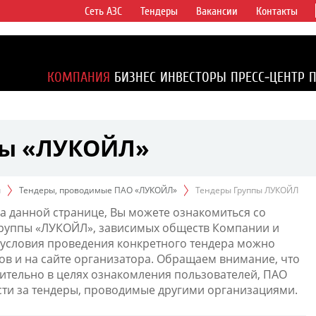
Сеть АЗС
Тендеры
Вакансии
Контакты
ертикально
компаний в
ся более 2%
КОМПАНИЯ
БИЗНЕС
ИНВЕСТОРЫ
ПРЕСС-ЦЕНТР
1% доказанных
пы «ЛУКОЙЛ»
ы
Тендеры, проводимые ПАО «ЛУКОЙЛ»
Тендеры Группы ЛУКОЙЛ
а данной странице, Вы можете ознакомиться со
Группы «ЛУКОЙЛ», зависимых обществ Компании и
условия проведения конкретного тендера можно
ов и на сайте организатора. Обращаем внимание, что
тельно в целях ознакомления пользователей, ПАО
сти за тендеры, проводимые другими организациями.