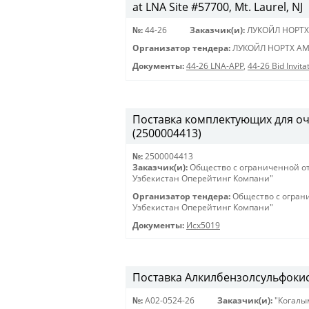
at LNA Site #57700, Mt. Laurel, NJ
№:
44-26
Заказчик(и):
ЛУКОЙЛ НОРТХ
Организатор тендера:
ЛУКОЙЛ НОРТХ АМ
Документы:
44-26 LNA-APP
,
44-26 Bid Invit
Поставка комплектующих для оч
(2500004413)
№:
2500004413
Заказчик(и):
Общество с ограниченной о
Узбекистан Оперейтинг Компани"
Организатор тендера:
Общество с огран
Узбекистан Оперейтинг Компани"
Документы:
Исх5019
Поставка Алкилбензолсульфокис
№:
A02-0524-26
Заказчик(и):
"Когалы