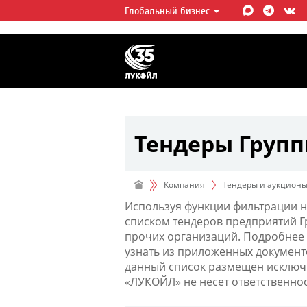
Глобальный бизнес
ЛУКОЙЛ СЕГОДНЯ
ЛУКОЙЛ — одна из крупнейших в
интегрированных нефтегазовых 
мире, на долю которой приходит
мировой добычи нефти и около 
запасов углеводородов.
Тендеры Груп
Компания
Тендеры и аукцион
Используя функции фильтрации н
списком тендеров предприятий 
прочих организаций. Подробнее 
узнать из приложенных документ
данный список размещен исключи
«ЛУКОЙЛ» не несет ответственно