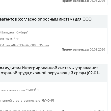
Прием заявок до:
06.08.2026
еагентов (согласно опросным листам) для ООО
-Западная Сибирь"
ия "ЛУКОЙЛ"
004_лот А02-0332-26
,
0003_Общие
Прием заявок до:
06.08.2026
ним аудитам Интегрированной системы управления
охраной труда,охраной окружающей среды (02-01-
тветственностью "ЛУКОЙЛ
иченной ответственностью "ЛУКОЙЛ
.07.2026
,
Прил. к Исх.№02-01-32-5147