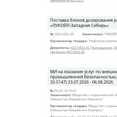
сведения № A02-0272
Поставка блоков дозирования р
«ЛУКОЙЛ-Западная Сибирь»
№:
A02-0332-26
Заказчик(и):
"ЛУКОЙЛ
Организатор тендера:
"Нефтяная компан
Документы:
A02-0332-26_Приглашение
,
0
сведения А02-0332-26
МИ на оказание услуг по внеш
промышленной безопасностью, 
32-5147) 23.07.2026 - 06.08.2026
№:
02-01-32-5147
Заказчик(и):
Общество с ограниченной о
Узбекистан Оперейтинг Компани"
Организатор тендера:
Общество с огран
Узбекистан Оперейтинг Компани"
Документы:
Исх. 02-01-32-5147 ЛУОК от 23