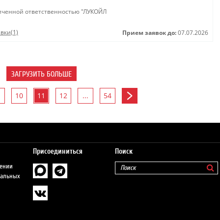
иченной ответственностью "ЛУКОЙЛ
вки(1)
Прием заявок до:
07.07.2026
ЗАГРУЗИТЬ БОЛЬШЕ
10
11
12
...
54
Присоединиться
Поиск
шении
нальных