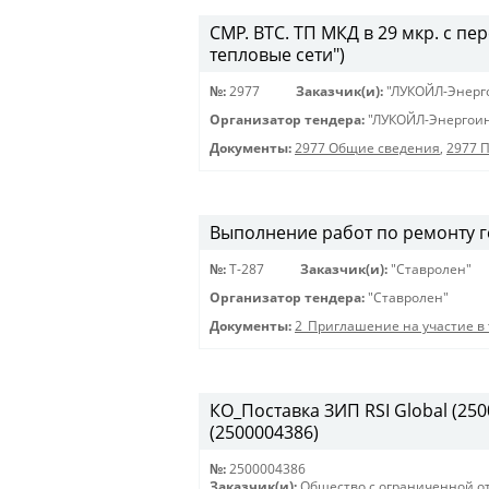
СМР. ВТС. ТП МКД в 29 мкр. с пе
тепловые сети")
№:
2977
Заказчик(и):
"ЛУКОЙЛ-Энерг
Организатор тендера:
"ЛУКОЙЛ-Энергои
Документы:
2977 Общие сведения
,
2977 
Выполнение работ по ремонту г
№:
Т-287
Заказчик(и):
"Ставролен"
Организатор тендера:
"Ставролен"
Документы:
2_Приглашение на участие в 
КО_Поставка ЗИП RSI Global (2500
(2500004386)
№:
2500004386
Заказчик(и):
Общество с ограниченной о