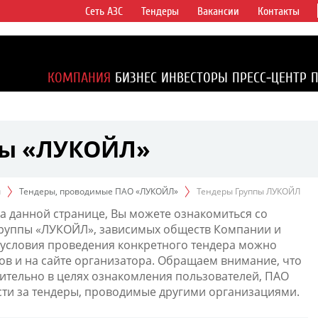
Сеть АЗС
Тендеры
Вакансии
Контакты
ертикально
компаний в
ся более 2%
КОМПАНИЯ
БИЗНЕС
ИНВЕСТОРЫ
ПРЕСС-ЦЕНТР
1% доказанных
пы «ЛУКОЙЛ»
ы
Тендеры, проводимые ПАО «ЛУКОЙЛ»
Тендеры Группы ЛУКОЙЛ
а данной странице, Вы можете ознакомиться со
Группы «ЛУКОЙЛ», зависимых обществ Компании и
условия проведения конкретного тендера можно
ов и на сайте организатора. Обращаем внимание, что
тельно в целях ознакомления пользователей, ПАО
сти за тендеры, проводимые другими организациями.