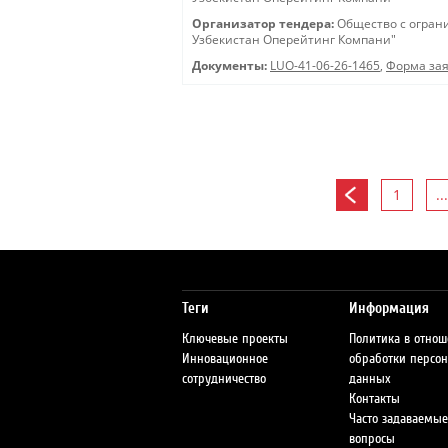
Организатор тендера:
Общество с огран
Узбекистан Оперейтинг Компани"
Документы:
LUO-41-06-26-1465
,
Форма зая
1
...
Теги
Информация
Ключевые проекты
Политика в отно
Инновационное
обработки персо
сотрудничество
данных
Контакты
Часто задаваемые
вопросы