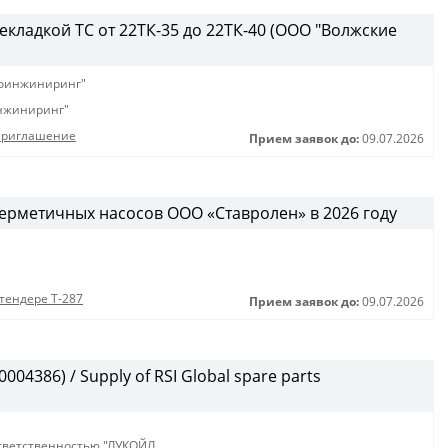
рекладкой ТС от 22ТК-35 до 22ТК-40 (ООО "Волжские
оинжиниринг"
нжиниринг"
Приглашение
Прием заявок до:
09.07.2026
ерметичных насосов ООО «Ставролен» в 2026 году
тендере Т-287
Прием заявок до:
09.07.2026
004386) / Supply of RSI Global spare parts
тветственностью "ЛУКОЙЛ