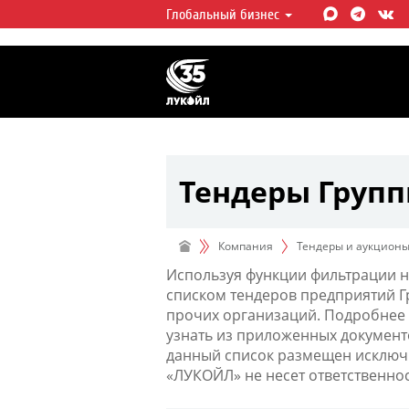
Глобальный бизнес
ЛУКОЙЛ СЕГОДНЯ
ЛУКОЙЛ — одна из крупнейших в
интегрированных нефтегазовых 
мире, на долю которой приходит
мировой добычи нефти и около 
запасов углеводородов.
Тендеры Груп
Компания
Тендеры и аукцион
Используя функции фильтрации н
списком тендеров предприятий 
прочих организаций. Подробнее 
узнать из приложенных документ
данный список размещен исключи
«ЛУКОЙЛ» не несет ответственно