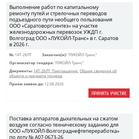
Выполнение работ по капитальному
ремонту путей и стрелочных переводов
подъездного пути необщего пользования
ООО «Саратоворгсинтез» на участке
железнодорожных перевозок УЖДП г.
Волгоград ООО «ЛУКОЙЛ-Транс» в г. Саратов
в 2026 г.
№:
14Т-26ЛТ
Заказчик(и):
"ЛУКОЙЛ-Транс"
Организатор тендера:
"ЛУКОЙЛ-Транс"
Документы:
14Т-26ЛТ_Приглашение
,
Общие сведения об
объекте и предмете тендера
Прием заявок до:
12.08.2026
ПРИНЯТЬ УЧАСТИЕ
Поставка аппаратов дыхательных на сжатом
воздухе согласно техническому заданию для
ООО «ЛУКОЙЛ-Волгограднефтепереработка»
по лоту № A07-0673-26