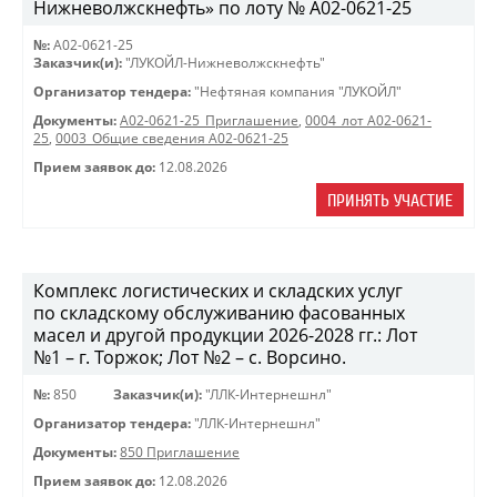
Нижневолжскнефть» по лоту № A02-0621-25
№:
A02-0621-25
Заказчик(и):
"ЛУКОЙЛ-Нижневолжскнефть"
Организатор тендера:
"Нефтяная компания "ЛУКОЙЛ"
Документы:
A02-0621-25_Приглашение
,
0004_лот A02-0621-
25
,
0003_Общие сведения A02-0621-25
Прием заявок до:
12.08.2026
ПРИНЯТЬ УЧАСТИЕ
Комплекс логистических и складских услуг
по складскому обслуживанию фасованных
масел и другой продукции 2026-2028 гг.: Лот
№1 – г. Торжок; Лот №2 – с. Ворсино.
№:
850
Заказчик(и):
"ЛЛК-Интернешнл"
Организатор тендера:
"ЛЛК-Интернешнл"
Документы:
850 Приглашение
Прием заявок до:
12.08.2026