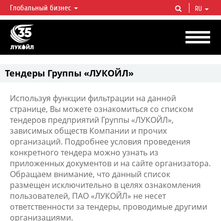
Глобальный бизнес
RU
ЛУКОЙЛ СЕГОДНЯ
ЛУКОЙЛ — одна из крупнейших вертикально интегрированных
нефтегазовых компаний в мире, на долю которой приходится более 2%
мировой добычи нефти и около 1% доказанных запасов углеводородов.
Тендеры Группы «ЛУКОЙЛ»
Используя функции фильтрации на данной
странице, Вы можете ознакомиться со списком
тендеров предприятий Группы «ЛУКОЙЛ»,
зависимых обществ Компании и прочих
организаций. Подробнее условия проведения
конкретного тендера можно узнать из
приложенных документов и на сайте организатора.
Обращаем внимание, что данный список
размещен исключительно в целях ознакомления
пользователей, ПАО «ЛУКОЙЛ» не несет
ответственности за тендеры, проводимые другими
организациями.